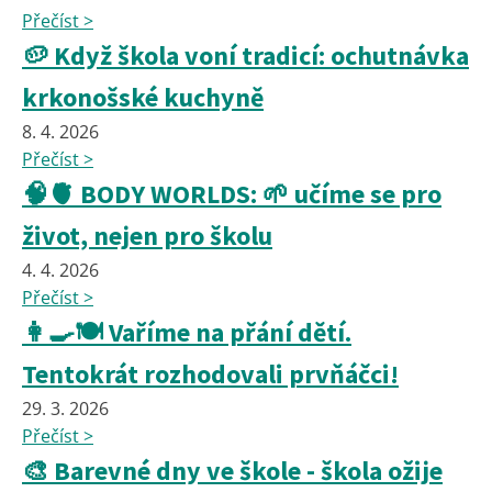
Přečíst >
🥔 Když škola voní tradicí: ochutnávka
krkonošské kuchyně
8. 4. 2026
Přečíst >
🧠🫀 BODY WORLDS: 🌱 učíme se pro
život, nejen pro školu
4. 4. 2026
Přečíst >
👩‍🍳🍽️ Vaříme na přání dětí.
Tentokrát rozhodovali prvňáčci!
29. 3. 2026
Přečíst >
🎨 Barevné dny ve škole - škola ožije