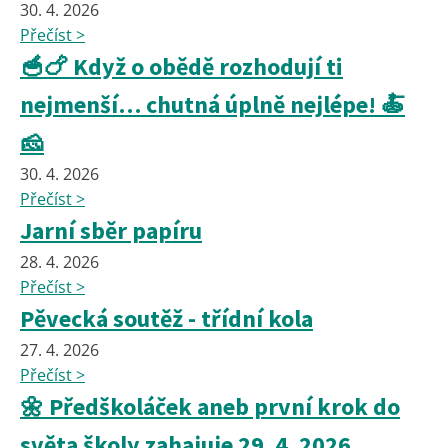
30. 4. 2026
Přečíst >
🥣🍗 Když o obědě rozhodují ti
nejmenší… chutná úplně nejlépe! 🍝
🧀
30. 4. 2026
Přečíst >
Jarní sběr papíru
28. 4. 2026
Přečíst >
Pěvecká soutěž - třídní kola
27. 4. 2026
Přečíst >
🌼 Předškoláček aneb první krok do
světa školy zahajuje 29. 4. 2026