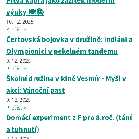
Pitva kapra jako zážitek moderní
výuky 🍽️📚
10. 12. 2025
Přečíst >
Čertovská bojovka v družině: Indiáni a
Olympionici v pekelném tandemu
9. 12. 2025
Přečíst >
Školní družina v kině Vesmír - Myši v
akci: Vánoční past
9. 12. 2025
Přečíst >
Domácí experiment z F pro 8.roč. (tání
a tuhnutí)