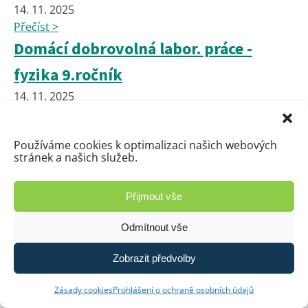
14. 11. 2025
Přečíst >
Domácí dobrovolná labor. práce -
fyzika 9.ročník
14. 11. 2025
Přečíst >
🍽️ Hledáme kuchaře/kuchařku do
Používáme cookies k optimalizaci našich webových
stránek a našich služeb.
školní jídelny
10. 11. 2025
Přijmout vše
Přečíst >
HEURISTIK v 6.A - měření času
Odmítnout vše
7. 11. 2025
Zobrazit předvolby
Přečíst >
Tvoje cesta "onlinem" – preventivní
Zásady cookies
Prohlášení o ochraně osobních údajů