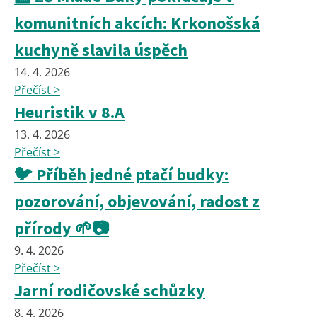
komunitních akcích: Krkonošská
kuchyně slavila úspěch
14. 4. 2026
Přečíst >
Heuristik v 8.A
13. 4. 2026
Přečíst >
🐦 Příběh jedné ptačí budky:
pozorování, objevování, radost z
přírody 🌱📷
9. 4. 2026
Přečíst >
Jarní rodičovské schůzky
8. 4. 2026