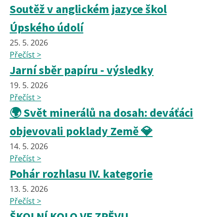
Soutěž v anglickém jazyce škol
Úpského údolí
25. 5. 2026
Přečíst >
Jarní sběr papíru - výsledky
19. 5. 2026
Přečíst >
🌍 Svět minerálů na dosah: deváťáci
objevovali poklady Země 💎
14. 5. 2026
Přečíst >
Pohár rozhlasu IV. kategorie
13. 5. 2026
Přečíst >
ŠKOLNÍ KOLO VE ZPĚVU