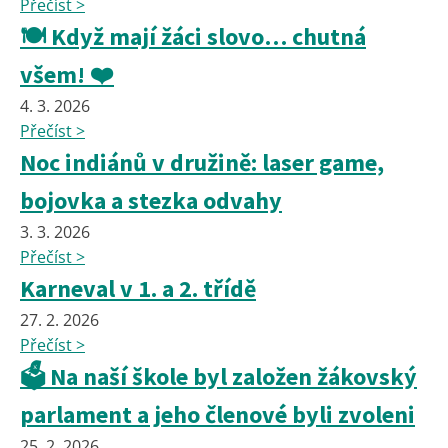
Přečíst >
🍽️ Když mají žáci slovo… chutná
všem! ❤️
4. 3. 2026
Přečíst >
Noc indiánů v družině: laser game,
bojovka a stezka odvahy
3. 3. 2026
Přečíst >
Karneval v 1. a 2. třídě
27. 2. 2026
Přečíst >
🗳️ Na naší škole byl založen žákovský
parlament a jeho členové byli zvoleni
25. 2. 2026