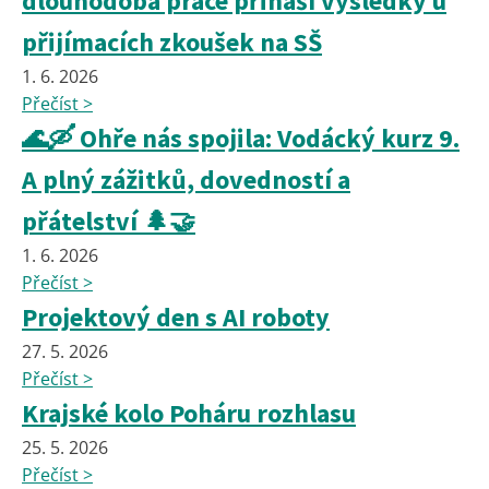
dlouhodobá práce přináší výsledky u
přijímacích zkoušek na SŠ
1. 6. 2026
Přečíst >
🌊🛶 Ohře nás spojila: Vodácký kurz 9.
A plný zážitků, dovedností a
přátelství 🌲🤝
1. 6. 2026
Přečíst >
Projektový den s AI roboty
27. 5. 2026
Přečíst >
Krajské kolo Poháru rozhlasu
25. 5. 2026
Přečíst >