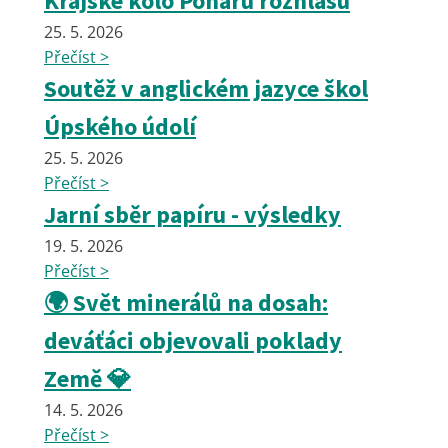
Krajské kolo Poháru rozhlasu
25. 5. 2026
Přečíst >
Soutěž v anglickém jazyce škol
Úpského údolí
25. 5. 2026
Přečíst >
Jarní sběr papíru - výsledky
19. 5. 2026
Přečíst >
🌍 Svět minerálů na dosah:
deváťáci objevovali poklady
Země 💎
14. 5. 2026
Přečíst >