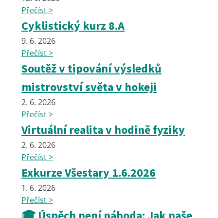
Přečíst >
Cyklistický kurz 8.A
9. 6. 2026
Přečíst >
Soutěž v tipování výsledků
mistrovství světa v hokeji
2. 6. 2026
Přečíst >
Virtuální realita v hodině fyziky
2. 6. 2026
Přečíst >
Exkurze Všestary 1.6.2026
1. 6. 2026
Přečíst >
🎓 Úspěch není náhoda: Jak naše