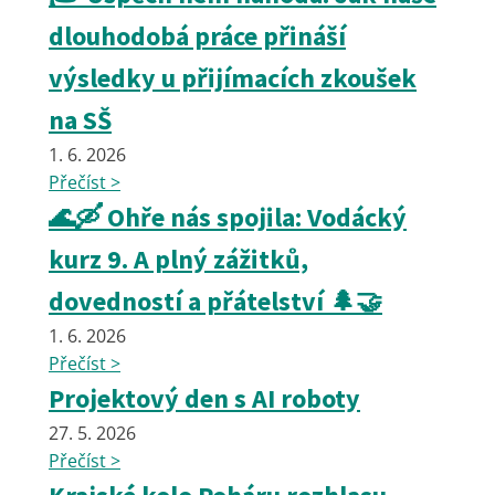
dlouhodobá práce přináší
výsledky u přijímacích zkoušek
na SŠ
1. 6. 2026
Přečíst >
🌊🛶 Ohře nás spojila: Vodácký
kurz 9. A plný zážitků,
dovedností a přátelství 🌲🤝
1. 6. 2026
Přečíst >
Projektový den s AI roboty
27. 5. 2026
Přečíst >