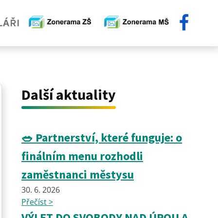
Další aktuality
🥗 Partnerství, které funguje: o
finálním menu rozhodli
zaměstnanci městysu
30. 6. 2026
Přečíst >
VÝLET DO SVOBODY NAD ÚPOU A