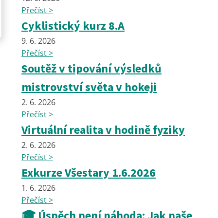
Přečíst >
Cyklistický kurz 8.A
9. 6. 2026
Přečíst >
Soutěž v tipování výsledků
mistrovství světa v hokeji
2. 6. 2026
Přečíst >
Virtuální realita v hodině fyziky
2. 6. 2026
Přečíst >
Exkurze Všestary 1.6.2026
1. 6. 2026
Přečíst >
🎓 Úspěch není náhoda: Jak naše