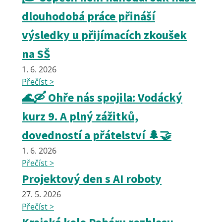
dlouhodobá práce přináší
výsledky u přijímacích zkoušek
na SŠ
1. 6. 2026
Přečíst >
🌊🛶 Ohře nás spojila: Vodácký
kurz 9. A plný zážitků,
dovedností a přátelství 🌲🤝
1. 6. 2026
Přečíst >
Projektový den s AI roboty
27. 5. 2026
Přečíst >