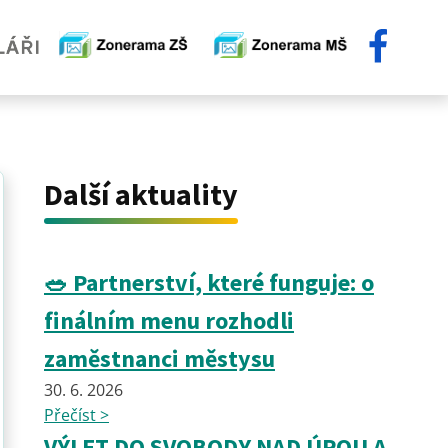
Další aktuality
🥗 Partnerství, které funguje: o
finálním menu rozhodli
zaměstnanci městysu
30. 6. 2026
Přečíst >
VÝLET DO SVOBODY NAD ÚPOU A