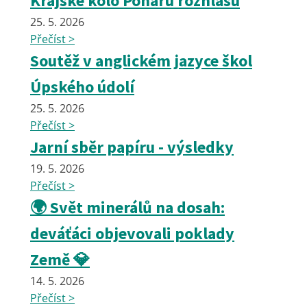
Krajské kolo Poháru rozhlasu
25. 5. 2026
Přečíst >
Soutěž v anglickém jazyce škol
Úpského údolí
25. 5. 2026
Přečíst >
Jarní sběr papíru - výsledky
19. 5. 2026
Přečíst >
🌍 Svět minerálů na dosah:
deváťáci objevovali poklady
Země 💎
14. 5. 2026
Přečíst >