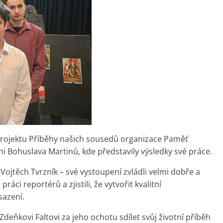
rojektu Příběhy našich sousedů organizace Paměť
ni Bohuslava Martinů, kde představily výsledky své práce.
 Vojtěch Tvrzník – své vystoupení zvládli velmi dobře a
áci reportérů a zjistili, že vytvořit kvalitní
sazení.
eňkovi Faltovi za jeho ochotu sdílet svůj životní příběh