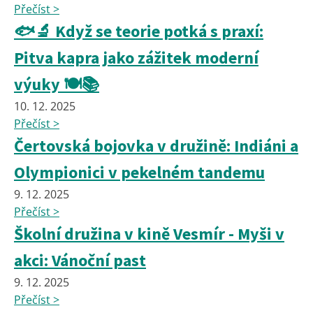
Přečíst >
🐟🔬 Když se teorie potká s praxí:
Pitva kapra jako zážitek moderní
výuky 🍽️📚
10. 12. 2025
Přečíst >
Čertovská bojovka v družině: Indiáni a
Olympionici v pekelném tandemu
9. 12. 2025
Přečíst >
Školní družina v kině Vesmír - Myši v
akci: Vánoční past
9. 12. 2025
Přečíst >