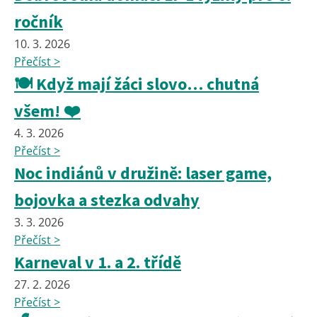
ročník
10. 3. 2026
Přečíst >
🍽️ Když mají žáci slovo… chutná
všem! ❤️
4. 3. 2026
Přečíst >
Noc indiánů v družině: laser game,
bojovka a stezka odvahy
3. 3. 2026
Přečíst >
Karneval v 1. a 2. třídě
27. 2. 2026
Přečíst >