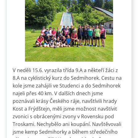
V neděli 15.6. vyrazila třída 9.A a někteří žáci z
8.A na cyklistický kurz do Sedmihorek. Cestu na
kole jsme zahájili ve Studenci a do Sedmihorek
najeli přes 40 km. V dalších dnech jsme
poznávali krásy Českého ráje, navštívili hrady
Kost a Frýdštejn, měli jsme možnost navštívit
zvonici s obrácenými zvony v Rovensku pod
Troskami. Nechybělo ani koupání. Navštěvovali
jsme kemp Sedmihorky a během středečního