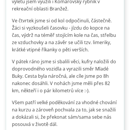
výletu jsem využili i Komárovský rybník v
rekreační oblasti Branžež.
Ve čtvrtek jsme si od kol odpočinuli, částečně.
Žáci si vyzkoušeli časovku - jízdu do kopce na
čas, výdrž na téměř stojícím kole na čas, střelbu
ze vzduchovky a na závěr se učili tzv. limeriky,
krátké vtipné říkanky o pěti verších.
V pátek ráno jsme si sbalili věci, kufry naložili do
doprovodného vozidla a vyrazili směr Mladé
Buky. Cesta byla náročná, ale cíle jsme po 8h
nakonec dosáhli. V nohách jsme měli přes 82
km, někteří i o pár kilometrů více :-).
Všem patří velké poděkování za vhodné chování
na kurzu a zároveň pochvala za to, jak se snažili
a dokázali si, že překonat sám/sama sebe nás
posouvá v životě dál.