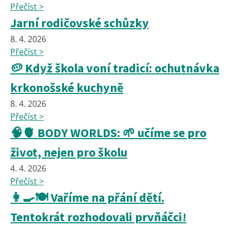
Přečíst >
Jarní rodičovské schůzky
8. 4. 2026
Přečíst >
🥔 Když škola voní tradicí: ochutnávka
krkonošské kuchyně
8. 4. 2026
Přečíst >
🧠🫀 BODY WORLDS: 🌱 učíme se pro
život, nejen pro školu
4. 4. 2026
Přečíst >
👩‍🍳🍽️ Vaříme na přání dětí.
Tentokrát rozhodovali prvňáčci!