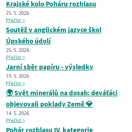
Krajské kolo Poháru rozhlasu
25. 5. 2026
Přečíst >
Soutěž v anglickém jazyce škol
Úpského údolí
25. 5. 2026
Přečíst >
Jarní sběr papíru - výsledky
19. 5. 2026
Přečíst >
🌍 Svět minerálů na dosah: deváťáci
objevovali poklady Země 💎
14. 5. 2026
Přečíst >
Pohár rozhlasu IV. kategorie