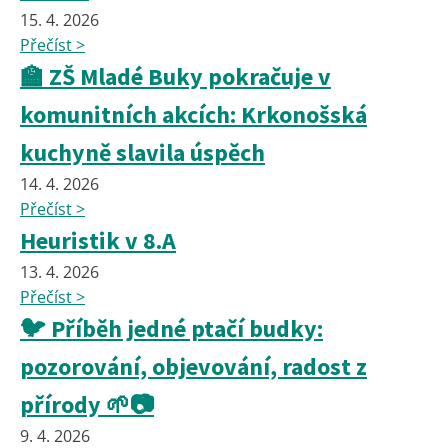
15. 4. 2026
Přečíst >
🏫 ZŠ Mladé Buky pokračuje v
komunitních akcích: Krkonošská
kuchyně slavila úspěch
14. 4. 2026
Přečíst >
Heuristik v 8.A
13. 4. 2026
Přečíst >
🐦 Příběh jedné ptačí budky:
pozorování, objevování, radost z
přírody 🌱📷
9. 4. 2026