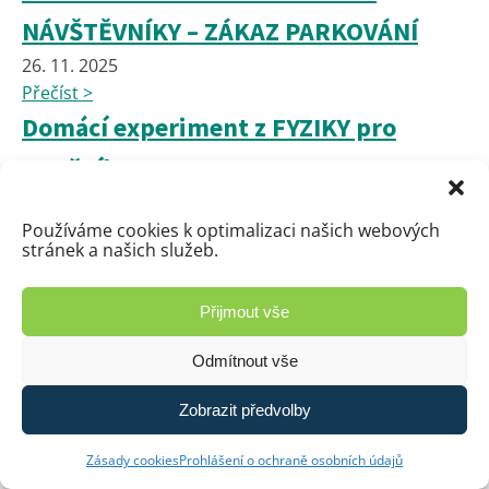
NÁVŠTĚVNÍKY – ZÁKAZ PARKOVÁNÍ
26. 11. 2025
Přečíst >
Domácí experiment z FYZIKY pro
7.ročník
26. 11. 2025
Přečíst >
Používáme cookies k optimalizaci našich webových
stránek a našich služeb.
Vánoční stromeček radosti a domeček
přání 🎄✨
Přijmout vše
24. 11. 2025
Odmítnout vše
Přečíst >
Výchova ke zdraví 7.A
Zobrazit předvolby
23. 11. 2025
Zásady cookies
Prohlášení o ochraně osobních údajů
Přečíst >