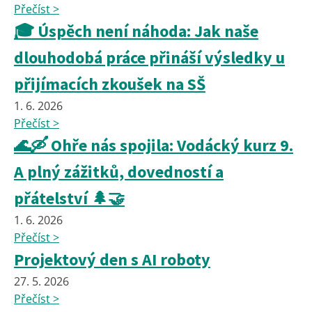
Přečíst >
🎓 Úspěch není náhoda: Jak naše
dlouhodobá práce přináší výsledky u
přijímacích zkoušek na SŠ
1. 6. 2026
Přečíst >
🌊🛶 Ohře nás spojila: Vodácký kurz 9.
A plný zážitků, dovedností a
přátelství 🌲🤝
1. 6. 2026
Přečíst >
Projektový den s AI roboty
27. 5. 2026
Přečíst >