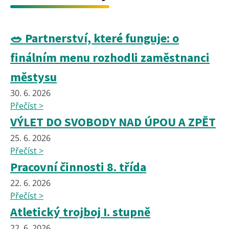
🥗 Partnerství, které funguje: o
finálním menu rozhodli zaměstnanci
městysu
30. 6. 2026
Přečíst >
VÝLET DO SVOBODY NAD ÚPOU A ZPĚT
25. 6. 2026
Přečíst >
Pracovní činnosti 8. třída
22. 6. 2026
Přečíst >
Atletický trojboj I. stupně
22. 6. 2026