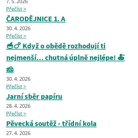
7. 5. 2026
Přečíst >
ČARODĚJNICE 1. A
30. 4. 2026
Přečíst >
🥣🍗 Když o obědě rozhodují ti
nejmenší… chutná úplně nejlépe! 🍝
🧀
30. 4. 2026
Přečíst >
Jarní sběr papíru
28. 4. 2026
Přečíst >
Pěvecká soutěž - třídní kola
27. 4. 2026