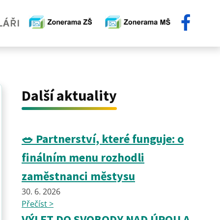
Další aktuality
🥗 Partnerství, které funguje: o
finálním menu rozhodli
zaměstnanci městysu
30. 6. 2026
Přečíst >
VÝLET DO SVOBODY NAD ÚPOU A