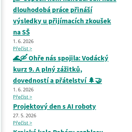
dlouhodobá práce přináší
výsledky u přijímacích zkoušek
na SŠ
1. 6. 2026
Přečíst >
🌊🛶 Ohře nás spojila: Vodácký
kurz 9. A plný zážitků,
dovedností a přátelství 🌲🤝
1. 6. 2026
Přečíst >
Projektový den s AI roboty
27. 5. 2026
Přečíst >