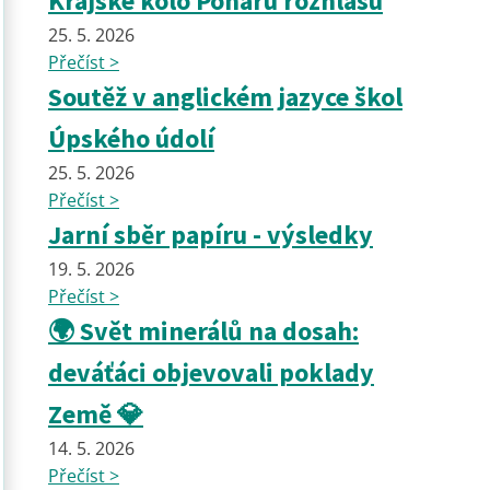
Krajské kolo Poháru rozhlasu
25. 5. 2026
Přečíst >
Soutěž v anglickém jazyce škol
Úpského údolí
25. 5. 2026
Přečíst >
Jarní sběr papíru - výsledky
19. 5. 2026
Přečíst >
🌍 Svět minerálů na dosah:
deváťáci objevovali poklady
Země 💎
14. 5. 2026
Přečíst >