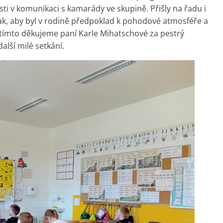
osti v komunikaci s kamarády ve skupině. Přišly na řadu i
 tak, aby byl v rodině předpoklad k pohodové atmosféře a
tímto děkujeme paní Karle Mihatschové za pestrý
lší milé setkání.