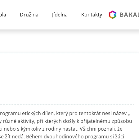
ola
Družina
Jídelna
Kontakty
rogramu etických dílen, který pro tentokrát nesl název „
ly různé aktivity, při kterých došly k přijatelnému způsobu
 nebo s kýmkoliv z rodiny nastat. Všichni poznali, že
u se žít nedá. Během dvouhodinového programu si žáci