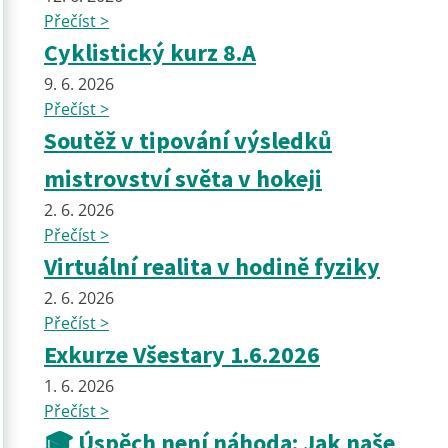
Přečíst >
Cyklistický kurz 8.A
9. 6. 2026
Přečíst >
Soutěž v tipování výsledků
mistrovství světa v hokeji
2. 6. 2026
Přečíst >
Virtuální realita v hodině fyziky
2. 6. 2026
Přečíst >
Exkurze Všestary 1.6.2026
1. 6. 2026
Přečíst >
🎓 Úspěch není náhoda: Jak naše