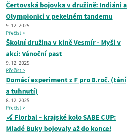
Čertovská bojovka v družině: Indiáni a
Olympionici v pekelném tandemu
9. 12. 2025
Přečíst >
Školní družina v kině Vesmír - Myši v
akci: Vánoční past
9. 12. 2025
Přečíst >
Domácí experiment z F pro 8.roč. (tání
a tuhnutí)
8. 12. 2025
Přečíst >
🏑 Florbal – krajské kolo SABE CUP:
Mladé Buky bojovaly až do konce!