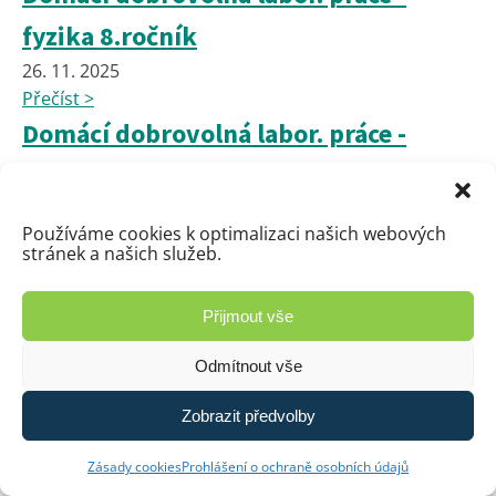
fyzika 8.ročník
26. 11. 2025
Přečíst >
Domácí dobrovolná labor. práce -
fyzika 9.ročník
26. 11. 2025
Používáme cookies k optimalizaci našich webových
Přečíst >
stránek a našich služeb.
📢 UPOZORNĚNÍ PRO RODIČE A
NÁVŠTĚVNÍKY – ZÁKAZ PARKOVÁNÍ
Přijmout vše
26. 11. 2025
Odmítnout vše
Přečíst >
Domácí experiment z FYZIKY pro
Zobrazit předvolby
7.ročník
Zásady cookies
Prohlášení o ochraně osobních údajů
26. 11. 2025