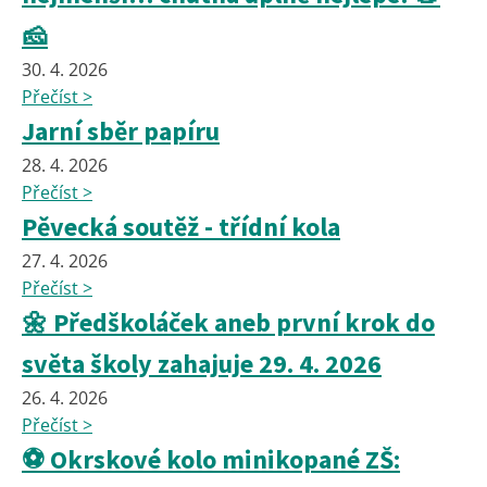
🧀
30. 4. 2026
Přečíst >
Jarní sběr papíru
28. 4. 2026
Přečíst >
Pěvecká soutěž - třídní kola
27. 4. 2026
Přečíst >
🌼 Předškoláček aneb první krok do
světa školy zahajuje 29. 4. 2026
26. 4. 2026
Přečíst >
⚽ Okrskové kolo minikopané ZŠ: