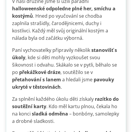
V naší družině jsme si užili parádní
halloweenské odpoledne plné her, smíchu a
kostýmů
. Hned po vyučování se chodba
zaplnila strašidly, čarodějnicemi, duchy i
kostlivci. Každý měl svůj originální kostým a
nálada byla od začátku výborná.
Paní vychovatelky připravily několik
stanovišť s
úkoly
, kde si děti mohly vyzkoušet svou
šikovnost i odvahu. Skákalo se v pytli, běhalo se
po
překážkové dráze
, soutěžilo se v
přetahování s lanem
a hledali jsme
pavouky
ukryté v těstovinách
.
Za splnění každého úkolu děti získaly
razítko do
soutěžní karty
. Kdo měl kartu plnou, čekala ho
na konci
sladká odměna
– bonbóny, samolepky
a drobné sladkosti.