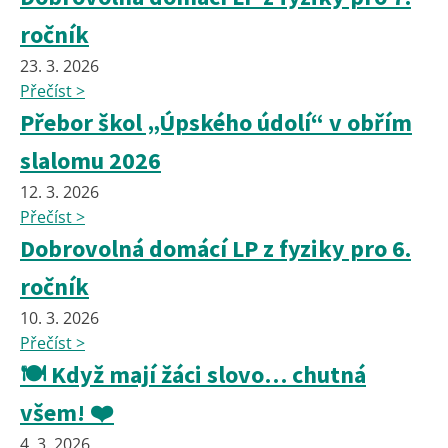
ročník
23. 3. 2026
Přečíst >
Přebor škol „Úpského údolí“ v obřím
slalomu 2026
12. 3. 2026
Přečíst >
Dobrovolná domácí LP z fyziky pro 6.
ročník
10. 3. 2026
Přečíst >
🍽️ Když mají žáci slovo… chutná
všem! ❤️
4. 3. 2026