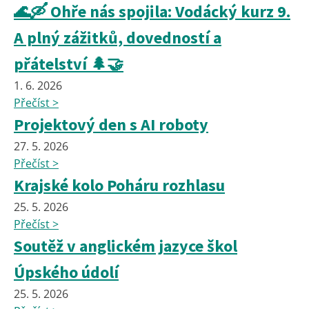
🌊🛶 Ohře nás spojila: Vodácký kurz 9.
A plný zážitků, dovedností a
přátelství 🌲🤝
1. 6. 2026
Přečíst >
Projektový den s AI roboty
27. 5. 2026
Přečíst >
Krajské kolo Poháru rozhlasu
25. 5. 2026
Přečíst >
Soutěž v anglickém jazyce škol
Úpského údolí
25. 5. 2026