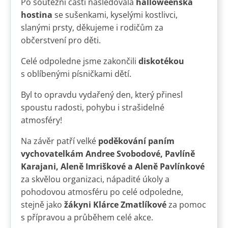
Po soutěžní části následovala
halloweenská
hostina
se sušenkami, kyselými kostlivci,
slanými prsty, děkujeme i rodičům za
občerstvení pro děti.
Celé odpoledne jsme zakončili
diskotékou
s oblíbenými písničkami dětí.
Byl to opravdu vydařený den, který přinesl
spoustu radosti, pohybu i strašidelné
atmosféry!
Na závěr patří velké
poděkování paním
vychovatelkám Andree Svobodové, Pavlíně
Karajani, Aleně Imriškové a Aleně Pavlínkové
za skvělou organizaci, nápadité úkoly a
pohodovou atmosféru po celé odpoledne,
stejně jako
žákyni Klárce Zmatlíkové
za pomoc
s přípravou a průběhem celé akce.