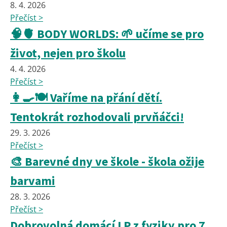
8. 4. 2026
Přečíst >
🧠🫀 BODY WORLDS: 🌱 učíme se pro
život, nejen pro školu
4. 4. 2026
Přečíst >
👩‍🍳🍽️ Vaříme na přání dětí.
Tentokrát rozhodovali prvňáčci!
29. 3. 2026
Přečíst >
🎨 Barevné dny ve škole - škola ožije
barvami
28. 3. 2026
Přečíst >
Dobrovolná domácí LP z fyziky pro 7.