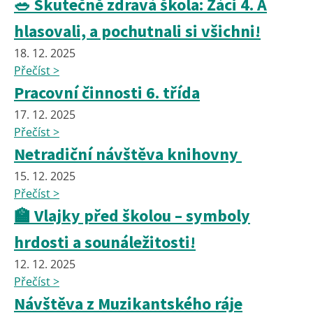
🥗 Skutečně zdravá škola: Žáci 4. A
hlasovali, a pochutnali si všichni!
18. 12. 2025
Přečíst >
Pracovní činnosti 6. třída
17. 12. 2025
Přečíst >
Netradiční návštěva knihovny
15. 12. 2025
Přečíst >
🏫 Vlajky před školou – symboly
hrdosti a sounáležitosti!
12. 12. 2025
Přečíst >
Návštěva z Muzikantského ráje