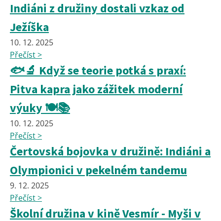
Indiáni z družiny dostali vzkaz od
Ježíška
10. 12. 2025
Přečíst >
🐟🔬 Když se teorie potká s praxí:
Pitva kapra jako zážitek moderní
výuky 🍽️📚
10. 12. 2025
Přečíst >
Čertovská bojovka v družině: Indiáni a
Olympionici v pekelném tandemu
9. 12. 2025
Přečíst >
Školní družina v kině Vesmír - Myši v