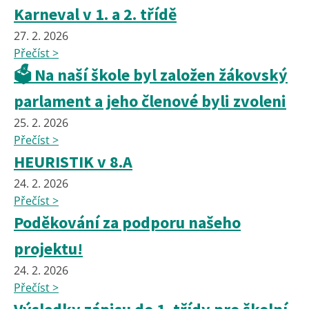
Karneval v 1. a 2. třídě
27. 2. 2026
Přečíst >
🗳️ Na naší škole byl založen žákovský
parlament a jeho členové byli zvoleni
25. 2. 2026
Přečíst >
HEURISTIK v 8.A
24. 2. 2026
Přečíst >
Poděkování za podporu našeho
projektu!
24. 2. 2026
Přečíst >