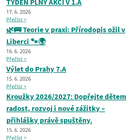
TÝDEN PLNÝ AKCÍ V 1.A
17. 6. 2026
Přečíst >
🌿🚌 Teorie v praxi: Přírodopis ožil v
Liberci 🐾🌍
16. 6. 2026
Přečíst >
Výlet do Prahy 7.A
15. 6. 2026
Přečíst >
Kroužky 2026/2027: Dopřejte dětem
radost, rozvoj i nové zážitky –
přihlášky právě spuštěny.
15. 6. 2026
Přečíst >