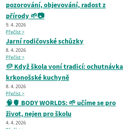
pozorování, objevování, radost z
přírody 🌱📷
9. 4. 2026
Přečíst >
Jarní rodičovské schůzky
8. 4. 2026
Přečíst >
🥔 Když škola voní tradicí: ochutnávka
krkonošské kuchyně
8. 4. 2026
Přečíst >
🧠🫀 BODY WORLDS: 🌱 učíme se pro
život, nejen pro školu
4. 4. 2026