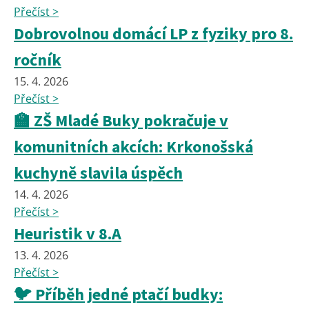
Přečíst >
Dobrovolnou domácí LP z fyziky pro 8.
ročník
15. 4. 2026
Přečíst >
🏫 ZŠ Mladé Buky pokračuje v
komunitních akcích: Krkonošská
kuchyně slavila úspěch
14. 4. 2026
Přečíst >
Heuristik v 8.A
13. 4. 2026
Přečíst >
🐦 Příběh jedné ptačí budky: