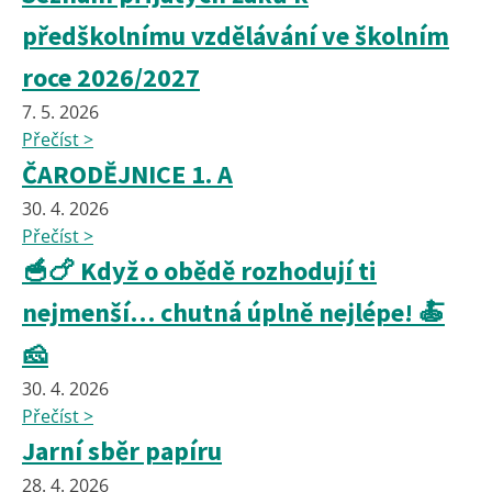
předškolnímu vzdělávání ve školním
roce 2026/2027
7. 5. 2026
Přečíst >
ČARODĚJNICE 1. A
30. 4. 2026
Přečíst >
🥣🍗 Když o obědě rozhodují ti
nejmenší… chutná úplně nejlépe! 🍝
🧀
30. 4. 2026
Přečíst >
Jarní sběr papíru
28. 4. 2026