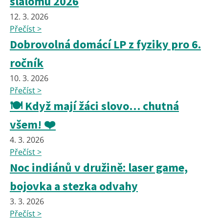
slalomu 2026
12. 3. 2026
Přečíst >
Dobrovolná domácí LP z fyziky pro 6.
ročník
10. 3. 2026
Přečíst >
🍽️ Když mají žáci slovo… chutná
všem! ❤️
4. 3. 2026
Přečíst >
Noc indiánů v družině: laser game,
bojovka a stezka odvahy
3. 3. 2026
Přečíst >