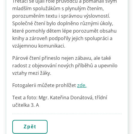
Třeťáci se ujali role průvodců a pomáhali svým
mladším spolužákům s plynulým čtením,
porozuměním textu i správnou výslovností.
Společné čtení bylo doplněno různými úkoly,
které pomohly dětem lépe porozumět obsahu
knihy a zároveň podpořily jejich spolupráci a
vzájemnou komunikaci.
Párové čtení přineslo nejen zábavu, ale také
radost z objevování nových příběhů a upevnilo
vztahy mezi žáky.
Fotogalerii můžete prohlížet
zde.
Text a foto: Mgr. Kateřina Donátová, třídní
učitelka 3. A
Zpět