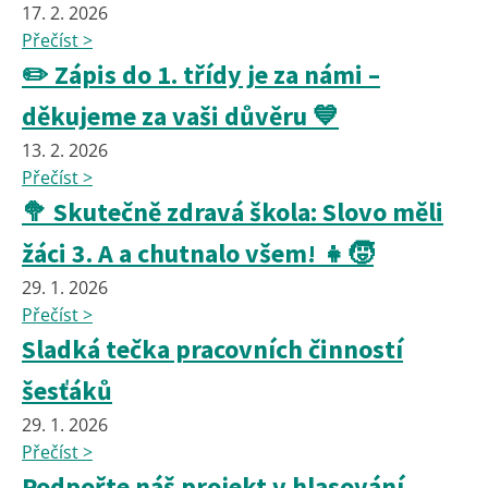
17. 2. 2026
Přečíst >
✏️ Zápis do 1. třídy je za námi –
děkujeme za vaši důvěru 💙
13. 2. 2026
Přečíst >
🥦 Skutečně zdravá škola: Slovo měli
žáci 3. A a chutnalo všem! 👧🧒
29. 1. 2026
Přečíst >
Sladká tečka pracovních činností
šesťáků
29. 1. 2026
Přečíst >
Podpořte náš projekt v hlasování