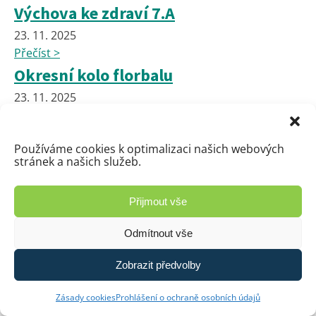
Výchova ke zdraví 7.A
23. 11. 2025
Přečíst >
Okresní kolo florbalu
23. 11. 2025
Přečíst >
Exkurze do Institutu Paměti národa
Používáme cookies k optimalizaci našich webových
Pardubice
stránek a našich služeb.
14. 11. 2025
Přijmout vše
Přečíst >
Příprava na Vánoční jarmark
Odmítnout vše
14. 11. 2025
Přečíst >
Zobrazit předvolby
🎄✨ Zveme vás na Tradiční Vánoční
Zásady cookies
Prohlášení o ochraně osobních údajů
Školní Jarmark! ✨🎄