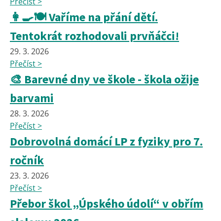
Přečíst >
👩‍🍳🍽️ Vaříme na přání dětí.
Tentokrát rozhodovali prvňáčci!
29. 3. 2026
Přečíst >
🎨 Barevné dny ve škole - škola ožije
barvami
28. 3. 2026
Přečíst >
Dobrovolná domácí LP z fyziky pro 7.
ročník
23. 3. 2026
Přečíst >
Přebor škol „Úpského údolí“ v obřím