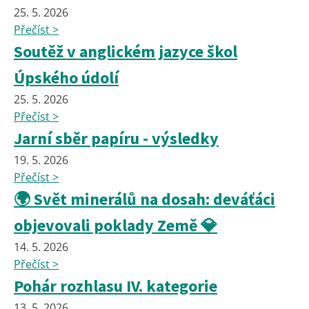
25. 5. 2026
Přečíst >
Soutěž v anglickém jazyce škol
Úpského údolí
25. 5. 2026
Přečíst >
Jarní sběr papíru - výsledky
19. 5. 2026
Přečíst >
🌍 Svět minerálů na dosah: deváťáci
objevovali poklady Země 💎
14. 5. 2026
Přečíst >
Pohár rozhlasu IV. kategorie
13. 5. 2026