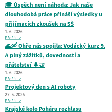
🎓 Úspěch není náhoda: Jak naše
dlouhodobá práce přináší výsledky u
přijímacích zkoušek na SŠ
1. 6. 2026
Přečíst >
🌊🛶 Ohře nás spojila: Vodácký kurz 9.
A plný zážitků, dovedností a
přátelství 🌲🤝
1. 6. 2026
Přečíst >
Projektový den s AI roboty
27. 5. 2026
Přečíst >
Krajské kolo Poháru rozhlasu