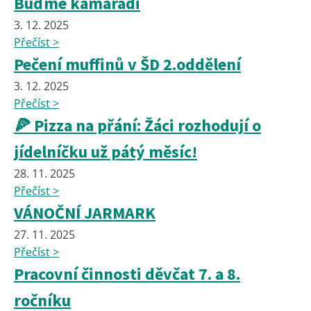
Buďme kamarádi
3. 12. 2025
Přečíst >
Pečení muffinů v ŠD 2.oddělení
3. 12. 2025
Přečíst >
🍕 Pizza na přání: Žáci rozhodují o
jídelníčku už pátý měsíc!
28. 11. 2025
Přečíst >
VÁNOČNÍ JARMARK
27. 11. 2025
Přečíst >
Pracovní činnosti děvčat 7. a 8.
ročníku