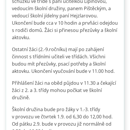
schůzku ve třídě s paní učitelkou Lipinovou,
vedoucím školní družiny, panem Pištěckým, a
vedoucí školní jídelny paní Hejzlarovou.
Ukončení bude cca v 10 hodin a prvňáci odejdou
s rodiči domů. Žáci si přinesou přezůvky a školní
aktovku.
Ostatní žáci (2.-9.ročníku) mají po zahájení
činnost s třídními učiteli ve třídách. Všichni
budou mít přezůvky, psací potřeby a školní
aktovku. Ukončení vyučování bude v 11.00 hod.
Přihlášení žáci na oběd půjdou v 11.30 a čekající
žáci z 2. a 3. třídy mohou počkat ve školní
družině.
Školní družina bude pro žáky v 1.-3. třídy
v provozu ve čtvrtek 1.9. od 6,30 do 12,00 hod.
Od pátku 2.9. bude v provozu již normálně od