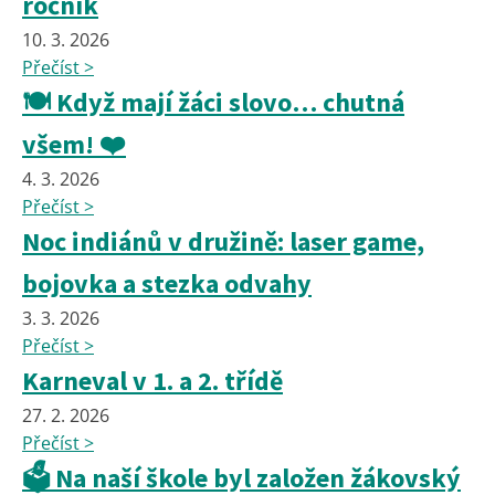
ročník
10. 3. 2026
Přečíst >
🍽️ Když mají žáci slovo… chutná
všem! ❤️
4. 3. 2026
Přečíst >
Noc indiánů v družině: laser game,
bojovka a stezka odvahy
3. 3. 2026
Přečíst >
Karneval v 1. a 2. třídě
27. 2. 2026
Přečíst >
🗳️ Na naší škole byl založen žákovský