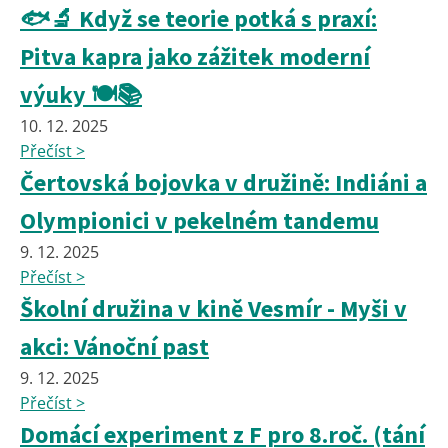
🐟🔬 Když se teorie potká s praxí:
Pitva kapra jako zážitek moderní
výuky 🍽️📚
10. 12. 2025
Přečíst >
Čertovská bojovka v družině: Indiáni a
Olympionici v pekelném tandemu
9. 12. 2025
Přečíst >
Školní družina v kině Vesmír - Myši v
akci: Vánoční past
9. 12. 2025
Přečíst >
Domácí experiment z F pro 8.roč. (tání