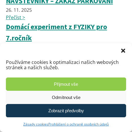
NÁVŠTĚVNÍKY – ZÁKAZ PARKOVÁNÍ
26. 11. 2025
Přečíst >
Domácí experiment z FYZIKY pro
7.ročník
26. 11. 2025
Přečíst >
Používáme cookies k optimalizaci našich webových
Vánoční stromeček radosti a domeček
stránek a našich služeb.
přání 🎄✨
24. 11. 2025
Přijmout vše
Přečíst >
Odmítnout vše
Výchova ke zdraví 7.A
23. 11. 2025
Zobrazit předvolby
Přečíst >
Zásady cookies
Prohlášení o ochraně osobních údajů
Okresní kolo florbalu