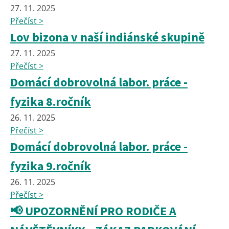
27. 11. 2025
Přečíst >
Lov bizona v naší indiánské skupině
27. 11. 2025
Přečíst >
Domácí dobrovolná labor. práce -
fyzika 8.ročník
26. 11. 2025
Přečíst >
Domácí dobrovolná labor. práce -
fyzika 9.ročník
26. 11. 2025
Přečíst >
📢 UPOZORNĚNÍ PRO RODIČE A