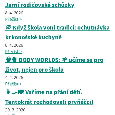
Jarní rodičovské schůzky
8. 4. 2026
Přečíst >
🥔 Když škola voní tradicí: ochutnávka
krkonošské kuchyně
8. 4. 2026
Přečíst >
🧠🫀 BODY WORLDS: 🌱 učíme se pro
život, nejen pro školu
4. 4. 2026
Přečíst >
👩‍🍳🍽️ Vaříme na přání dětí.
Tentokrát rozhodovali prvňáčci!
29. 3. 2026