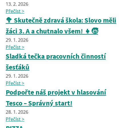
13. 2. 2026
Přečíst >
🥦 Skutečně zdravá škola: Slovo měli
žáci 3. A a chutnalo všem! 👧🧒
29. 1. 2026
Přečíst >
Sladká tečka pracovních činností
šesťáků
29. 1. 2026
Přečíst >
Podpořte náš projekt v hlasování
Tesco – Správný start!
28. 1. 2026
Přečíst >