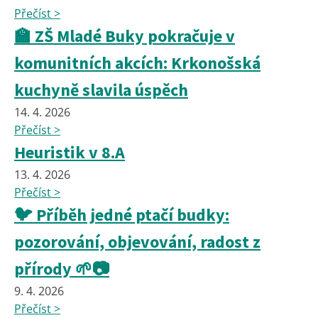
Přečíst >
🏫 ZŠ Mladé Buky pokračuje v
komunitních akcích: Krkonošská
kuchyně slavila úspěch
14. 4. 2026
Přečíst >
Heuristik v 8.A
13. 4. 2026
Přečíst >
🐦 Příběh jedné ptačí budky:
pozorování, objevování, radost z
přírody 🌱📷
9. 4. 2026
Přečíst >