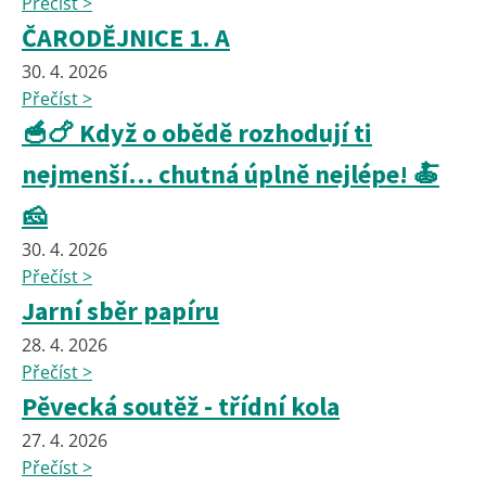
Přečíst >
ČARODĚJNICE 1. A
30. 4. 2026
Přečíst >
🥣🍗 Když o obědě rozhodují ti
nejmenší… chutná úplně nejlépe! 🍝
🧀
30. 4. 2026
Přečíst >
Jarní sběr papíru
28. 4. 2026
Přečíst >
Pěvecká soutěž - třídní kola
27. 4. 2026
Přečíst >