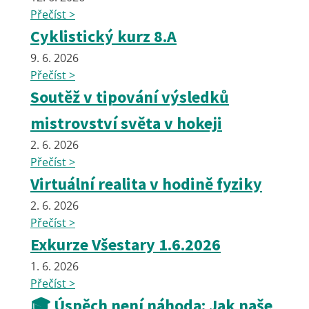
Přečíst >
Cyklistický kurz 8.A
9. 6. 2026
Přečíst >
Soutěž v tipování výsledků
mistrovství světa v hokeji
2. 6. 2026
Přečíst >
Virtuální realita v hodině fyziky
2. 6. 2026
Přečíst >
Exkurze Všestary 1.6.2026
1. 6. 2026
Přečíst >
🎓 Úspěch není náhoda: Jak naše