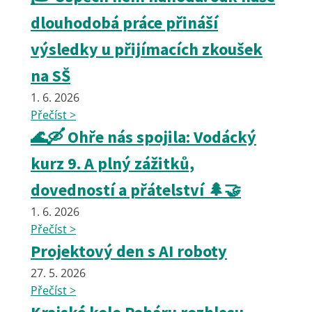
dlouhodobá práce přináší
výsledky u přijímacích zkoušek
na SŠ
1. 6. 2026
Přečíst >
🌊🛶 Ohře nás spojila: Vodácký
kurz 9. A plný zážitků,
dovedností a přátelství 🌲🤝
1. 6. 2026
Přečíst >
Projektový den s AI roboty
27. 5. 2026
Přečíst >