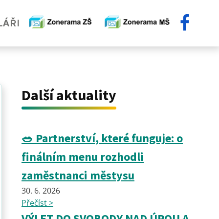
Další aktuality
🥗 Partnerství, které funguje: o
finálním menu rozhodli
zaměstnanci městysu
30. 6. 2026
Přečíst >
VÝLET DO SVOBODY NAD ÚPOU A