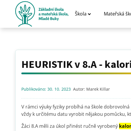
Škola
Mateřská šk
HEURISTIK v 8.A - kalo
Publikováno:
30. 10. 2023
Autor:
Marek Killar
V rámci výuky fyziky probíhá na škole dobrovoln
vždy k určitému datu vyrobit nějakou pomůcku, kt
Žáci 8.A měli za úkol přinést ručně vyrobený
kalo