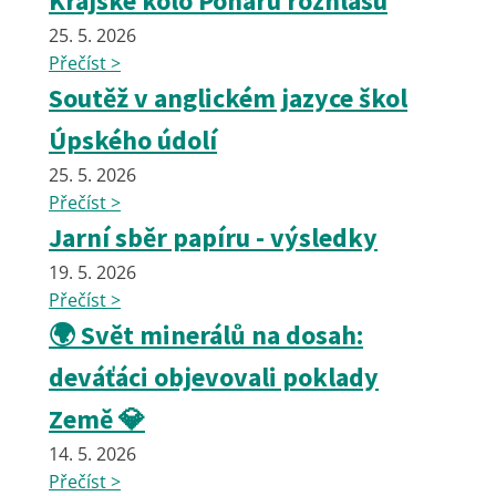
Krajské kolo Poháru rozhlasu
25. 5. 2026
Přečíst >
Soutěž v anglickém jazyce škol
Úpského údolí
25. 5. 2026
Přečíst >
Jarní sběr papíru - výsledky
19. 5. 2026
Přečíst >
🌍 Svět minerálů na dosah:
deváťáci objevovali poklady
Země 💎
14. 5. 2026
Přečíst >