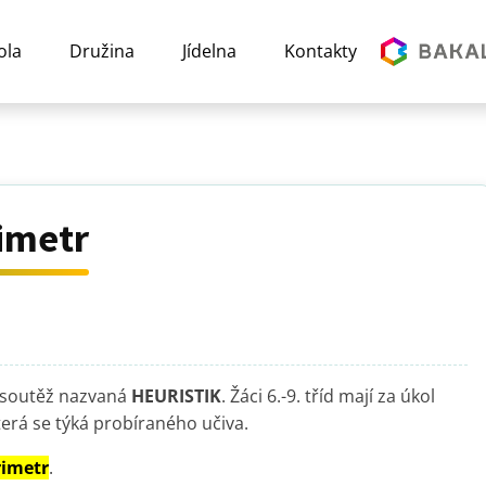
ola
Družina
Jídelna
Kontakty
rimetr
á soutěž nazvaná
HEURISTIK
. Žáci 6.-9. tříd mají za úkol
erá se týká probíraného učiva.
rimetr
.