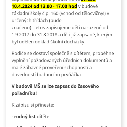
10.4.2024 od 13.00 - 17.00 hod
v budově
základní školy č.p. 160 (vchod od tělocvičny!) v
určených třídách (bude
značeno). Letos zapisujeme děti narozené od
1.9.2017 do 31.8.2018 a děti již zapsané, kterým
byl udělen odklad školní docházky.
Rodiče se dostaví společně s dítětem, proběhne
vyplnění požadovaných úředních dokumentů a
malé zábavné prověření schopností a
dovedností budoucího prvňáčka.
V budově MŠ se lze zapsat do časového
pořadníku!
K zápisu si přineste:
-
rodný list
dítěte