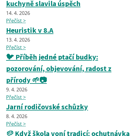
kuchyně slavila úspěch
14. 4. 2026
Přečíst >
Heuristik v 8.A
13. 4. 2026
Přečíst >
🐦 Příběh jedné ptačí budky:
pozorování, objevování, radost z
přírody 🌱📷
9. 4. 2026
Přečíst >
Jarní rodičovské schůzky
8. 4. 2026
Přečíst >
🥔 Když škola voní tradicí: ochutnávka