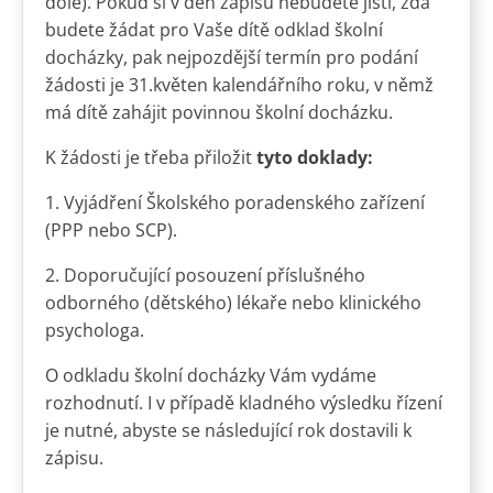
dole). Pokud si v den zápisu nebudete jisti, zda
budete žádat pro Vaše dítě odklad školní
docházky, pak nejpozdější termín pro podání
žádosti je 31.květen kalendářního roku, v němž
má dítě zahájit povinnou školní docházku.
K žádosti je třeba přiložit
tyto doklady:
1. Vyjádření Školského poradenského zařízení
(PPP nebo SCP).
2. Doporučující posouzení příslušného
odborného (dětského) lékaře nebo klinického
psychologa.
O odkladu školní docházky Vám vydáme
rozhodnutí. I v případě kladného výsledku řízení
je nutné, abyste se následující rok dostavili k
zápisu.