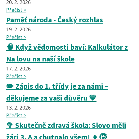
20. 2. 2026
Přečíst >
Paměť národa - Český rozhlas
19. 2. 2026
Přečíst >
🧠 Když vědomosti baví: Kalkulátor z
Na lovu na naší škole
17. 2. 2026
Přečíst >
✏️ Zápis do 1. třídy je za námi –
děkujeme za vaši důvěru 💙
13. 2. 2026
Přečíst >
🥦 Skutečně zdravá škola: Slovo měli
žáci 3. A a chutnalo všem! 👧🧒