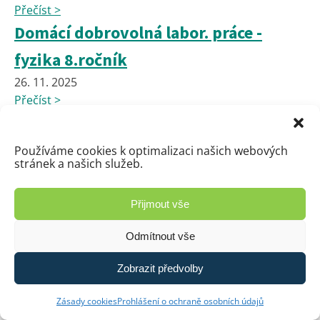
Přečíst >
Domácí dobrovolná labor. práce -
fyzika 8.ročník
26. 11. 2025
Přečíst >
Domácí dobrovolná labor. práce -
fyzika 9.ročník
Používáme cookies k optimalizaci našich webových
stránek a našich služeb.
26. 11. 2025
Přečíst >
Přijmout vše
📢 UPOZORNĚNÍ PRO RODIČE A
NÁVŠTĚVNÍKY – ZÁKAZ PARKOVÁNÍ
Odmítnout vše
26. 11. 2025
Zobrazit předvolby
Přečíst >
Domácí experiment z FYZIKY pro
Zásady cookies
Prohlášení o ochraně osobních údajů