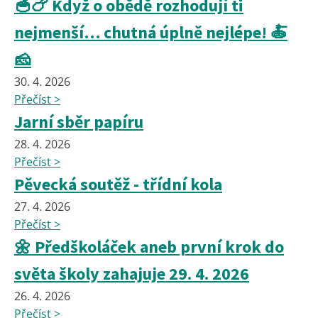
🥣🍗 Když o obědě rozhodují ti
nejmenší… chutná úplně nejlépe! 🍝
🧀
30. 4. 2026
Přečíst >
Jarní sběr papíru
28. 4. 2026
Přečíst >
Pěvecká soutěž - třídní kola
27. 4. 2026
Přečíst >
🌼 Předškoláček aneb první krok do
světa školy zahajuje 29. 4. 2026
26. 4. 2026
Přečíst >