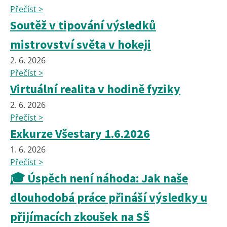
Přečíst >
Soutěž v tipování výsledků
mistrovství světa v hokeji
2. 6. 2026
Přečíst >
Virtuální realita v hodině fyziky
2. 6. 2026
Přečíst >
Exkurze Všestary 1.6.2026
1. 6. 2026
Přečíst >
🎓 Úspěch není náhoda: Jak naše
dlouhodobá práce přináší výsledky u
přijímacích zkoušek na SŠ