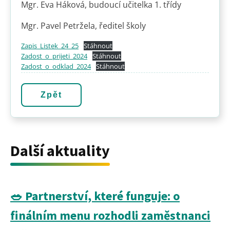
Mgr. Eva Háková, budoucí učitelka 1. třídy
Mgr. Pavel Petržela, ředitel školy
Zapis_Listek_24_25
Stáhnout
Zadost_o_prijeti_2024
Stáhnout
Zadost_o_odklad_2024
Stáhnout
Zpět
Další aktuality
🥗 Partnerství, které funguje: o
finálním menu rozhodli zaměstnanci