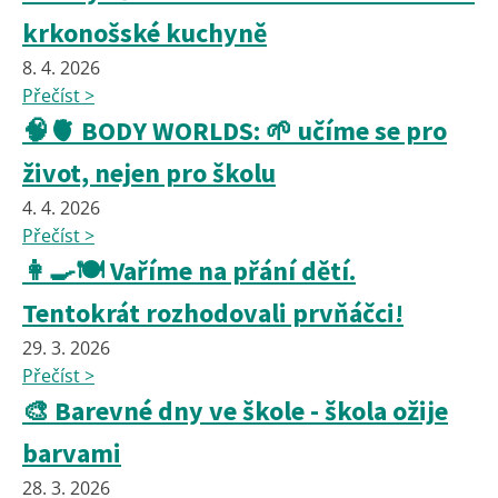
krkonošské kuchyně
8. 4. 2026
Přečíst >
🧠🫀 BODY WORLDS: 🌱 učíme se pro
život, nejen pro školu
4. 4. 2026
Přečíst >
👩‍🍳🍽️ Vaříme na přání dětí.
Tentokrát rozhodovali prvňáčci!
29. 3. 2026
Přečíst >
🎨 Barevné dny ve škole - škola ožije
barvami
28. 3. 2026