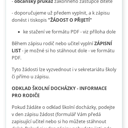
-
občanský průkaz
zákonného zástupce dítěte
- doporučujeme už předem vyplnit, a k zápisu
donést i tiskopis
"ŽÁDOST O PŘIJETÍ"
ke stažení ve formátu PDF - viz příloha dole
Během zápisu rodič nebo učitel vyplní
ZÁPISNÍ
LIST
- je možné si ho stáhnout dole - ve formátu
PDF.
Tyto žádosti lze vyzvednout i v sekretariátu školy
či přímo u zápisu.
ODKLAD ŠKOLNÍ DOCHÁZKY - INFORMACE
PRO RODIČE
Pokud žádáte o odklad školní docházky, podejte
v den zápisu žádost (formulář Vám předá
zapisující učitel nebo si ho můžete stáhnout