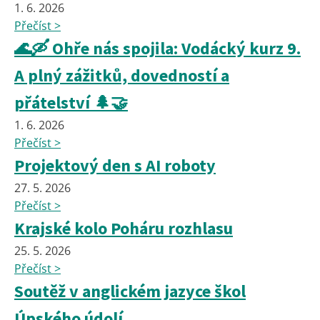
1. 6. 2026
Přečíst >
🌊🛶 Ohře nás spojila: Vodácký kurz 9.
A plný zážitků, dovedností a
přátelství 🌲🤝
1. 6. 2026
Přečíst >
Projektový den s AI roboty
27. 5. 2026
Přečíst >
Krajské kolo Poháru rozhlasu
25. 5. 2026
Přečíst >
Soutěž v anglickém jazyce škol
Úpského údolí