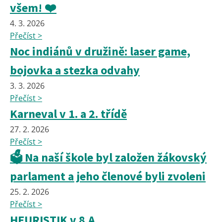
všem! ❤️
4. 3. 2026
Přečíst >
Noc indiánů v družině: laser game,
bojovka a stezka odvahy
3. 3. 2026
Přečíst >
Karneval v 1. a 2. třídě
27. 2. 2026
Přečíst >
🗳️ Na naší škole byl založen žákovský
parlament a jeho členové byli zvoleni
25. 2. 2026
Přečíst >
HEURISTIK v 8.A