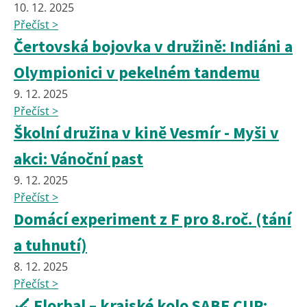
10. 12. 2025
Přečíst >
Čertovská bojovka v družině: Indiáni a
Olympionici v pekelném tandemu
9. 12. 2025
Přečíst >
Školní družina v kině Vesmír - Myši v
akci: Vánoční past
9. 12. 2025
Přečíst >
Domácí experiment z F pro 8.roč. (tání
a tuhnutí)
8. 12. 2025
Přečíst >
🏑 Florbal – krajské kolo SABE CUP: