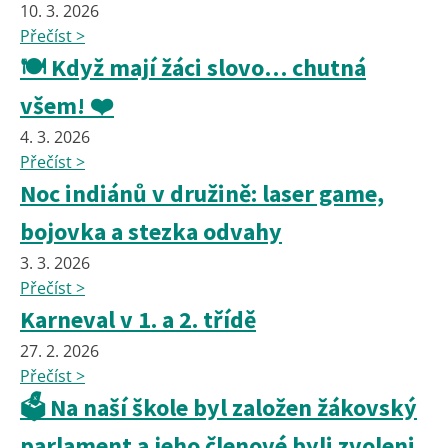
10. 3. 2026
Přečíst >
🍽️ Když mají žáci slovo… chutná
všem! ❤️
4. 3. 2026
Přečíst >
Noc indiánů v družině: laser game,
bojovka a stezka odvahy
3. 3. 2026
Přečíst >
Karneval v 1. a 2. třídě
27. 2. 2026
Přečíst >
🗳️ Na naší škole byl založen žákovský
parlament a jeho členové byli zvoleni