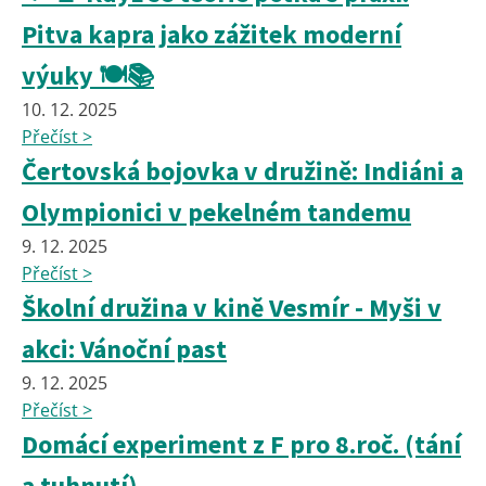
Pitva kapra jako zážitek moderní
výuky 🍽️📚
10. 12. 2025
Přečíst >
Čertovská bojovka v družině: Indiáni a
Olympionici v pekelném tandemu
9. 12. 2025
Přečíst >
Školní družina v kině Vesmír - Myši v
akci: Vánoční past
9. 12. 2025
Přečíst >
Domácí experiment z F pro 8.roč. (tání
a tuhnutí)