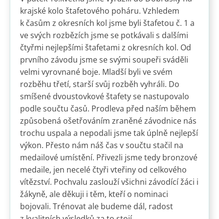
krajské kolo štafetového poháru. Vzhledem
k časům z okresních kol jsme byli štafetou č. 1 a
ve svých rozbězích jsme se potkávali s dalšími
čtyřmi nejlepšími štafetami z okresních kol. Od
prvního závodu jsme se svými soupeři sváděli
velmi vyrovnané boje. Mladší byli ve svém
rozběhu třetí, starší svůj rozběh vyhráli. Do
smíšené dvoustovkové štafety se nastupovalo
podle součtu časů. Prodleva před naším během
způsobená ošetřováním zraněné závodnice nás
trochu uspala a nepodali jsme tak úplně nejlepší
výkon. Přesto nám náš čas v součtu stačil na
medailové umístění. Přivezli jsme tedy bronzové
medaile, jen necelé čtyři vteřiny od celkového
vítězství. Pochvalu zaslouží všichni závodící žáci i
žákyně, ale děkuji i těm, kteří o nominaci
bojovali. Trénovat ale budeme dál, radost
z kvalitních výsledků za to stojí.