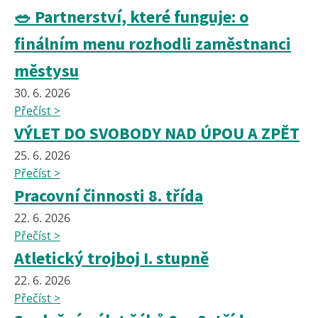
🥗 Partnerství, které funguje: o
finálním menu rozhodli zaměstnanci
městysu
30. 6. 2026
Přečíst >
VÝLET DO SVOBODY NAD ÚPOU A ZPĚT
25. 6. 2026
Přečíst >
Pracovní činnosti 8. třída
22. 6. 2026
Přečíst >
Atletický trojboj I. stupně
22. 6. 2026
Přečíst >