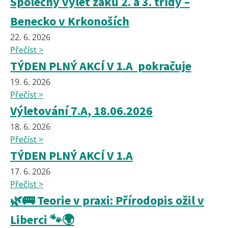
Společný výlet žáků 2. a 3. třídy –
Benecko v Krkonoších
22. 6. 2026
Přečíst >
TÝDEN PLNÝ AKCÍ V 1.A pokračuje
19. 6. 2026
Přečíst >
Výletování 7.A, 18.06.2026
18. 6. 2026
Přečíst >
TÝDEN PLNÝ AKCÍ V 1.A
17. 6. 2026
Přečíst >
🌿🚌 Teorie v praxi: Přírodopis ožil v
Liberci 🐾🌍