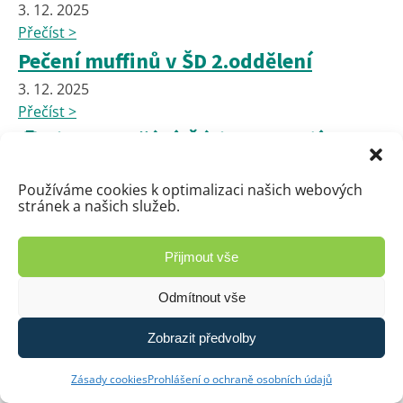
3. 12. 2025
Přečíst >
Pečení muffinů v ŠD 2.oddělení
3. 12. 2025
Přečíst >
🍕 Pizza na přání: Žáci rozhodují o
jídelníčku už pátý měsíc!
Používáme cookies k optimalizaci našich webových
28. 11. 2025
stránek a našich služeb.
Přečíst >
VÁNOČNÍ JARMARK
Přijmout vše
27. 11. 2025
Odmítnout vše
Přečíst >
Pracovní činnosti děvčat 7. a 8.
Zobrazit předvolby
ročníku
Zásady cookies
Prohlášení o ochraně osobních údajů
27. 11. 2025