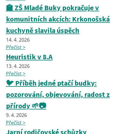
🏫 ZŠ Mladé Buky pokračuje v
komunitních akcích: Krkonošská
kuchyně slavila úspěch
14. 4. 2026
Přečíst >
Heuristik v 8.A
13. 4. 2026
Přečíst >
🐦 Příběh jedné ptačí budky:
pozorování, objevování, radost z
přírody 🌱📷
9. 4. 2026
Přečíst >
Jarní rodičovské schůzky