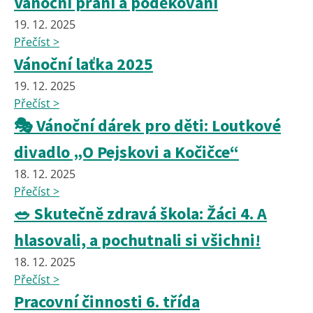
Vánoční přání a poděkování
19. 12. 2025
Přečíst >
Vánoční laťka 2025
19. 12. 2025
Přečíst >
🎭 Vánoční dárek pro děti: Loutkové
divadlo „O Pejskovi a Kočičce“
18. 12. 2025
Přečíst >
🥗 Skutečně zdravá škola: Žáci 4. A
hlasovali, a pochutnali si všichni!
18. 12. 2025
Přečíst >
Pracovní činnosti 6. třída