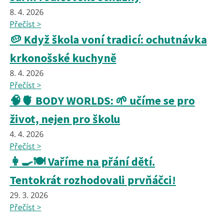
8. 4. 2026
Přečíst >
🥔 Když škola voní tradicí: ochutnávka
krkonošské kuchyně
8. 4. 2026
Přečíst >
🧠🫀 BODY WORLDS: 🌱 učíme se pro
život, nejen pro školu
4. 4. 2026
Přečíst >
👩‍🍳🍽️ Vaříme na přání dětí.
Tentokrát rozhodovali prvňáčci!
29. 3. 2026
Přečíst >