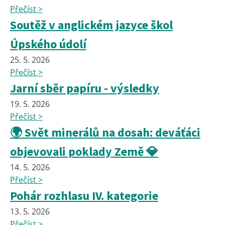
Přečíst >
Soutěž v anglickém jazyce škol
Úpského údolí
25. 5. 2026
Přečíst >
Jarní sběr papíru - výsledky
19. 5. 2026
Přečíst >
🌍 Svět minerálů na dosah: deváťáci
objevovali poklady Země 💎
14. 5. 2026
Přečíst >
Pohár rozhlasu IV. kategorie
13. 5. 2026
Přečíst >