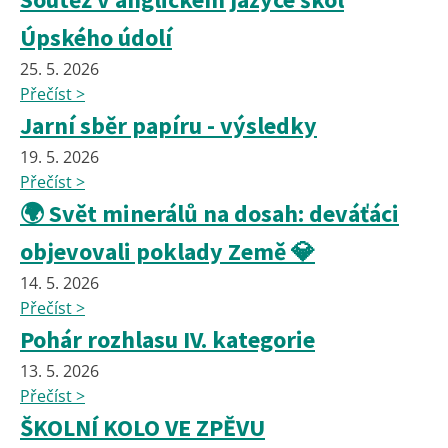
Úpského údolí
25. 5. 2026
Přečíst >
Jarní sběr papíru - výsledky
19. 5. 2026
Přečíst >
🌍 Svět minerálů na dosah: deváťáci
objevovali poklady Země 💎
14. 5. 2026
Přečíst >
Pohár rozhlasu IV. kategorie
13. 5. 2026
Přečíst >
ŠKOLNÍ KOLO VE ZPĚVU