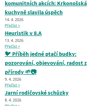
komunitních akcích: Krkonošská
kuchyně slavila úspěch
14. 4. 2026
Přečíst >
Heuristik v 8.A
13. 4. 2026
Přečíst >
🐦 Příběh jedné ptačí budky:
pozorování, objevování, radost z
přírody 🌱📷
9. 4. 2026
Přečíst >
Jarní rodičovské schůzky
8. 4. 2026