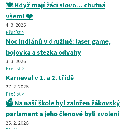
🍽️ Když mají žáci slovo… chutná
všem! ❤️
4. 3. 2026
Přečíst >
Noc indiánů v družině: laser game,
bojovka a stezka odvahy
3. 3. 2026
Přečíst >
Karneval v 1. a 2. třídě
27. 2. 2026
Přečíst >
🗳️ Na naší škole byl založen žákovský
parlament a jeho členové byli zvoleni
25. 2. 2026