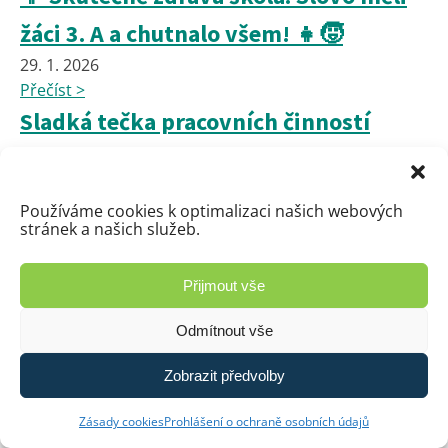
žáci 3. A a chutnalo všem! 👧🧒
29. 1. 2026
Přečíst >
Sladká tečka pracovních činností
šesťáků
29. 1. 2026
Používáme cookies k optimalizaci našich webových
Přečíst >
stránek a našich služeb.
Podpořte náš projekt v hlasování
Tesco – Správný start!
Přijmout vše
28. 1. 2026
Odmítnout vše
Přečíst >
PIZZA
Zobrazit předvolby
13. 1. 2026
Zásady cookies
Prohlášení o ochraně osobních údajů
Přečíst >