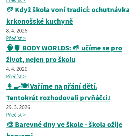
Přečíst >
🥔 Když škola voní tradicí: ochutnávka
krkonošské kuchyně
8. 4. 2026
Přečíst >
🧠🫀 BODY WORLDS: 🌱 učíme se pro
život, nejen pro školu
4. 4. 2026
Přečíst >
👩‍🍳🍽️ Vaříme na přání dětí.
Tentokrát rozhodovali prvňáčci!
29. 3. 2026
Přečíst >
🎨 Barevné dny ve škole - škola ožije
barvami