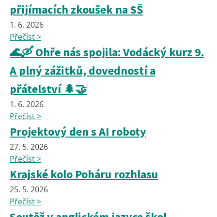
přijímacích zkoušek na SŠ
1. 6. 2026
Přečíst >
🌊🛶 Ohře nás spojila: Vodácký kurz 9.
A plný zážitků, dovedností a
přátelství 🌲🤝
1. 6. 2026
Přečíst >
Projektový den s AI roboty
27. 5. 2026
Přečíst >
Krajské kolo Poháru rozhlasu
25. 5. 2026
Přečíst >
Soutěž v anglickém jazyce škol