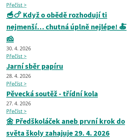
Přečíst >
🥣🍗 Když o obědě rozhodují ti
nejmenší… chutná úplně nejlépe! 🍝
🧀
30. 4. 2026
Přečíst >
Jarní sběr papíru
28. 4. 2026
Přečíst >
Pěvecká soutěž - třídní kola
27. 4. 2026
Přečíst >
🌼 Předškoláček aneb první krok do
světa školy zahajuje 29. 4. 2026