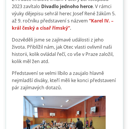
2023 zavítalo
Divadlo jednoho herce
. V rámci
výuky dějepisu sehrál herec Josef René žákům 5.
až 9. ročníku představení s názvem
“Karel IV. –
král český a císař římský“
.
Dozvěděli jsme se zajímavé události z jeho
života. Přiblížil nám, jak Otec vlasti ovlivnil naši
historii, kolik ovládal řečí, co vše v Praze založil,
kolik měl žen atd.
Představení se velmi líbilo a zaujalo hlavně
nejmladší diváky, kteří měli ke konci představení
pár zajímavých dotazů.