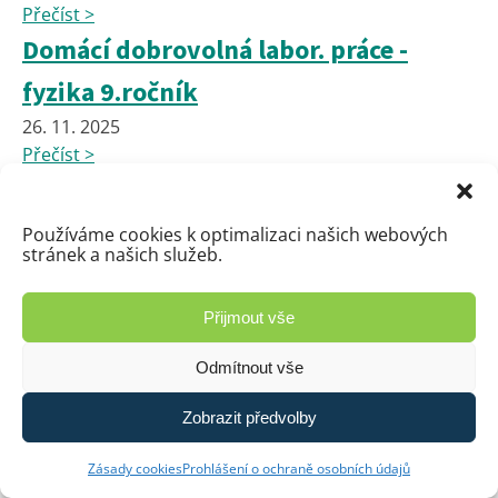
Přečíst >
Domácí dobrovolná labor. práce -
fyzika 9.ročník
26. 11. 2025
Přečíst >
📢 UPOZORNĚNÍ PRO RODIČE A
NÁVŠTĚVNÍKY – ZÁKAZ PARKOVÁNÍ
Používáme cookies k optimalizaci našich webových
stránek a našich služeb.
26. 11. 2025
Přečíst >
Přijmout vše
Domácí experiment z FYZIKY pro
7.ročník
Odmítnout vše
26. 11. 2025
Zobrazit předvolby
Přečíst >
Vánoční stromeček radosti a domeček
Zásady cookies
Prohlášení o ochraně osobních údajů