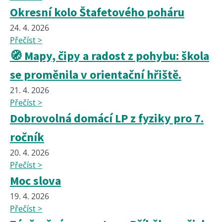
Okresní kolo Štafetového poháru
24. 4. 2026
Přečíst >
🧭 Mapy, čipy a radost z pohybu: škola
se proměnila v orientační hřiště.
21. 4. 2026
Přečíst >
Dobrovolná domácí LP z fyziky pro 7.
ročník
20. 4. 2026
Přečíst >
Moc slova
19. 4. 2026
Přečíst >