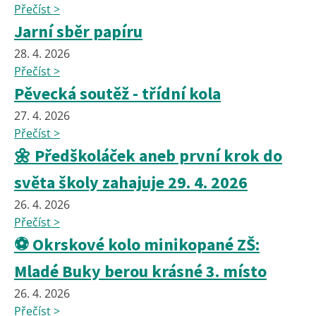
Přečíst >
Jarní sběr papíru
28. 4. 2026
Přečíst >
Pěvecká soutěž - třídní kola
27. 4. 2026
Přečíst >
🌼 Předškoláček aneb první krok do
světa školy zahajuje 29. 4. 2026
26. 4. 2026
Přečíst >
⚽ Okrskové kolo minikopané ZŠ:
Mladé Buky berou krásné 3. místo
26. 4. 2026
Přečíst >