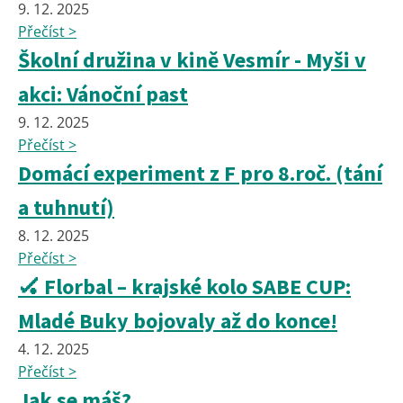
9. 12. 2025
Přečíst >
Školní družina v kině Vesmír - Myši v
akci: Vánoční past
9. 12. 2025
Přečíst >
Domácí experiment z F pro 8.roč. (tání
a tuhnutí)
8. 12. 2025
Přečíst >
🏑 Florbal – krajské kolo SABE CUP:
Mladé Buky bojovaly až do konce!
4. 12. 2025
Přečíst >
Jak se máš?