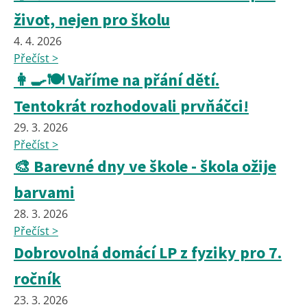
život, nejen pro školu
4. 4. 2026
Přečíst >
👩‍🍳🍽️ Vaříme na přání dětí.
Tentokrát rozhodovali prvňáčci!
29. 3. 2026
Přečíst >
🎨 Barevné dny ve škole - škola ožije
barvami
28. 3. 2026
Přečíst >
Dobrovolná domácí LP z fyziky pro 7.
ročník
23. 3. 2026