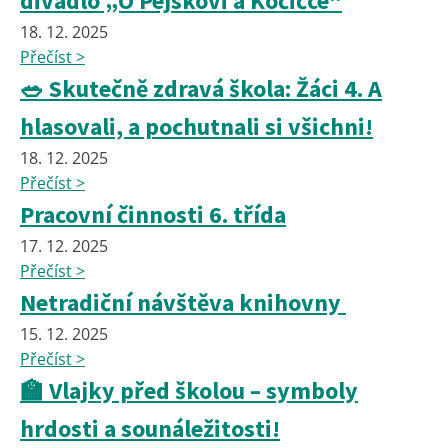
divadlo „O Pejskovi a Kočičce“
18. 12. 2025
Přečíst >
🥗 Skutečně zdravá škola: Žáci 4. A
hlasovali, a pochutnali si všichni!
18. 12. 2025
Přečíst >
Pracovní činnosti 6. třída
17. 12. 2025
Přečíst >
Netradiční návštěva knihovny
15. 12. 2025
Přečíst >
🏫 Vlajky před školou – symboly
hrdosti a sounáležitosti!