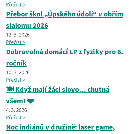
Přečíst >
Přebor škol „Úpského údolí“ v obřím
slalomu 2026
12. 3. 2026
Přečíst >
Dobrovolná domácí LP z fyziky pro 6.
ročník
10. 3. 2026
Přečíst >
🍽️ Když mají žáci slovo… chutná
všem! ❤️
4. 3. 2026
Přečíst >
Noc indiánů v družině: laser game,