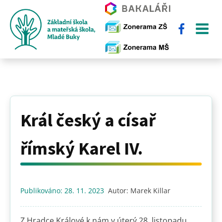
Král český a císař
římský Karel IV.
Publikováno:
28. 11. 2023
Autor:
Marek Killar
Z Hradce Králové k nám v úterý 28. listopadu