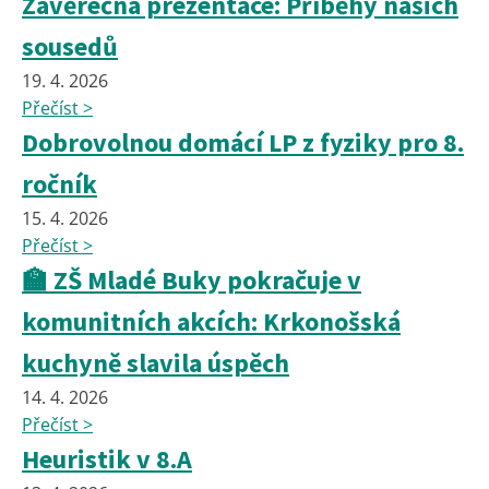
Závěrečná prezentace: Příběhy našich
sousedů
19. 4. 2026
Přečíst >
Dobrovolnou domácí LP z fyziky pro 8.
ročník
15. 4. 2026
Přečíst >
🏫 ZŠ Mladé Buky pokračuje v
komunitních akcích: Krkonošská
kuchyně slavila úspěch
14. 4. 2026
Přečíst >
Heuristik v 8.A