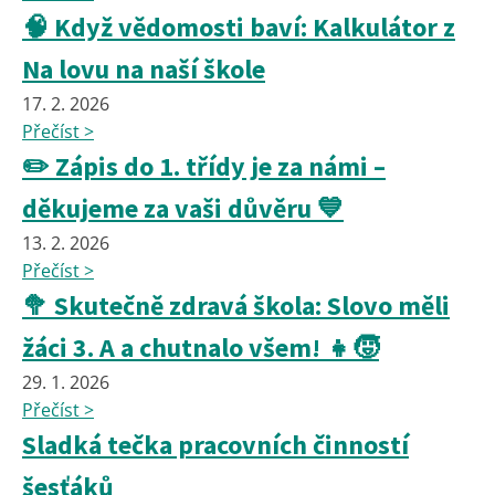
🧠 Když vědomosti baví: Kalkulátor z
Na lovu na naší škole
17. 2. 2026
Přečíst >
✏️ Zápis do 1. třídy je za námi –
děkujeme za vaši důvěru 💙
13. 2. 2026
Přečíst >
🥦 Skutečně zdravá škola: Slovo měli
žáci 3. A a chutnalo všem! 👧🧒
29. 1. 2026
Přečíst >
Sladká tečka pracovních činností
šesťáků