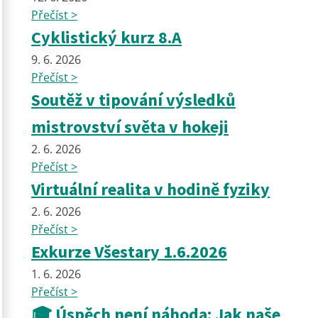
Přečíst >
Cyklistický kurz 8.A
9. 6. 2026
Přečíst >
Soutěž v tipování výsledků
mistrovství světa v hokeji
2. 6. 2026
Přečíst >
Virtuální realita v hodině fyziky
2. 6. 2026
Přečíst >
Exkurze Všestary 1.6.2026
1. 6. 2026
Přečíst >
🎓 Úspěch není náhoda: Jak naše