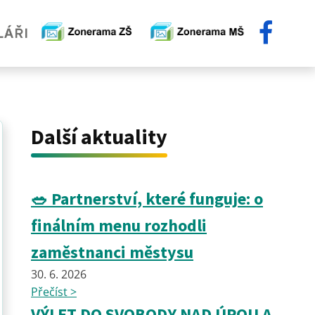
Další aktuality
🥗 Partnerství, které funguje: o
finálním menu rozhodli
zaměstnanci městysu
30. 6. 2026
Přečíst >
VÝLET DO SVOBODY NAD ÚPOU A