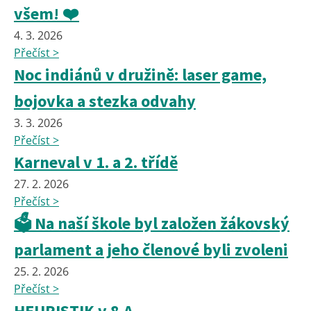
všem! ❤️
4. 3. 2026
Přečíst >
Noc indiánů v družině: laser game,
bojovka a stezka odvahy
3. 3. 2026
Přečíst >
Karneval v 1. a 2. třídě
27. 2. 2026
Přečíst >
🗳️ Na naší škole byl založen žákovský
parlament a jeho členové byli zvoleni
25. 2. 2026
Přečíst >
HEURISTIK v 8.A