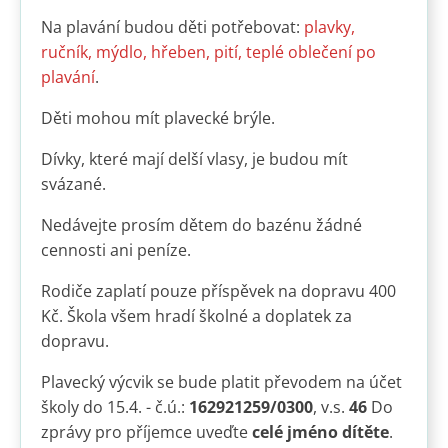
Na plavání budou děti potřebovat:
plavky,
ručník, mýdlo, hřeben, pití, teplé oblečení po
plavání
.
Děti mohou mít plavecké brýle.
Dívky, které mají delší vlasy, je budou mít
svázané.
Nedávejte prosím dětem do bazénu žádné
cennosti ani peníze.
Rodiče zaplatí pouze příspěvek na dopravu 400
Kč. Škola všem hradí školné a doplatek za
dopravu.
Plavecký výcvik se bude platit převodem na účet
školy do 15.4. - č.ú.:
162921259/0300
, v.s.
46
Do
zprávy pro příjemce uveďte
celé jméno dítěte
.