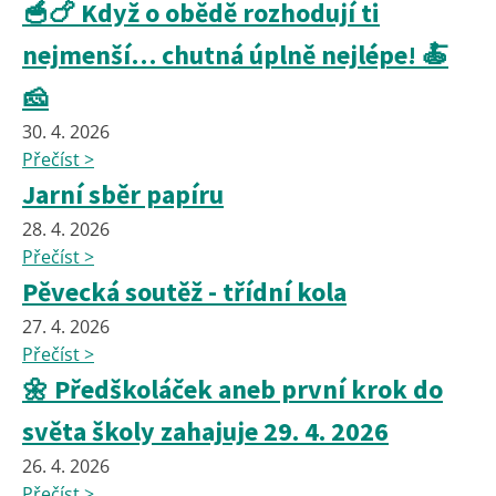
🥣🍗 Když o obědě rozhodují ti
nejmenší… chutná úplně nejlépe! 🍝
🧀
30. 4. 2026
Přečíst >
Jarní sběr papíru
28. 4. 2026
Přečíst >
Pěvecká soutěž - třídní kola
27. 4. 2026
Přečíst >
🌼 Předškoláček aneb první krok do
světa školy zahajuje 29. 4. 2026
26. 4. 2026
Přečíst >