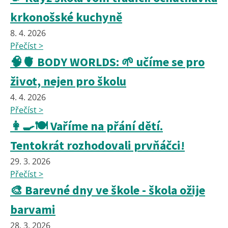
krkonošské kuchyně
8. 4. 2026
Přečíst >
🧠🫀 BODY WORLDS: 🌱 učíme se pro
život, nejen pro školu
4. 4. 2026
Přečíst >
👩‍🍳🍽️ Vaříme na přání dětí.
Tentokrát rozhodovali prvňáčci!
29. 3. 2026
Přečíst >
🎨 Barevné dny ve škole - škola ožije
barvami
28. 3. 2026