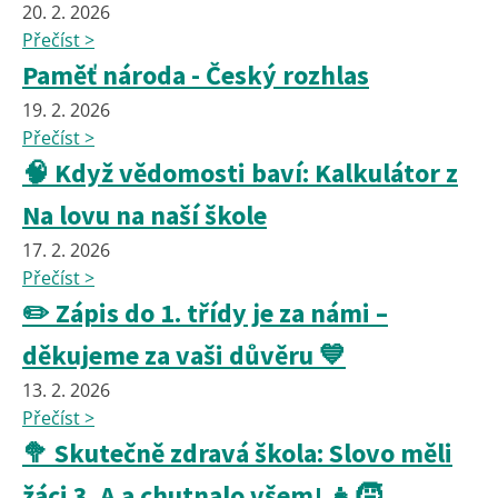
20. 2. 2026
Přečíst >
Paměť národa - Český rozhlas
19. 2. 2026
Přečíst >
🧠 Když vědomosti baví: Kalkulátor z
Na lovu na naší škole
17. 2. 2026
Přečíst >
✏️ Zápis do 1. třídy je za námi –
děkujeme za vaši důvěru 💙
13. 2. 2026
Přečíst >
🥦 Skutečně zdravá škola: Slovo měli
žáci 3. A a chutnalo všem! 👧🧒