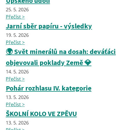
Úpského údolí
25. 5. 2026
Přečíst >
Jarní sběr papíru - výsledky
19. 5. 2026
Přečíst >
🌍 Svět minerálů na dosah: deváťáci
objevovali poklady Země 💎
14. 5. 2026
Přečíst >
Pohár rozhlasu IV. kategorie
13. 5. 2026
Přečíst >
ŠKOLNÍ KOLO VE ZPĚVU
13. 5. 2026