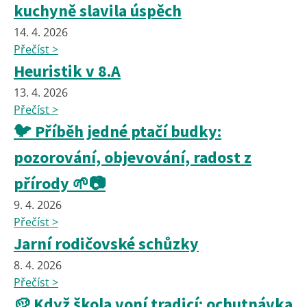
kuchyně slavila úspěch
14. 4. 2026
Přečíst >
Heuristik v 8.A
13. 4. 2026
Přečíst >
🐦 Příběh jedné ptačí budky:
pozorování, objevování, radost z
přírody 🌱📷
9. 4. 2026
Přečíst >
Jarní rodičovské schůzky
8. 4. 2026
Přečíst >
🥔 Když škola voní tradicí: ochutnávka