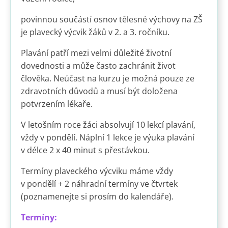
povinnou součástí osnov tělesné výchovy na ZŠ
je plavecký výcvik žáků v 2. a 3. ročníku.
Plavání patří mezi velmi důležité životní
dovednosti a může často zachránit život
člověka. Neúčast na kurzu je možná pouze ze
zdravotních důvodů a musí být doložena
potvrzením lékaře.
V letošním roce žáci absolvují 10 lekcí plavání,
vždy v pondělí. Náplní 1 lekce je výuka plavání
v délce 2 x 40 minut s přestávkou.
Termíny plaveckého výcviku máme vždy
v pondělí + 2 náhradní termíny ve čtvrtek
(poznamenejte si prosím do kalendáře).
Termíny: