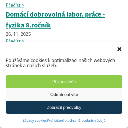
Přečíst >
Domácí dobrovolná labor. práce -
fyzika 8.ročník
26. 11. 2025
Přečíst >
Domácí dobrovolná labor. práce -
fyzika 9.ročník
Používáme cookies k optimalizaci našich webových
stránek a našich služeb.
26. 11. 2025
Přečíst >
Přijmout vše
📢 UPOZORNĚNÍ PRO RODIČE A
Odmítnout vše
NÁVŠTĚVNÍKY – ZÁKAZ PARKOVÁNÍ
26. 11. 2025
Zobrazit předvolby
Přečíst >
Domácí experiment z FYZIKY pro
Zásady cookies
Prohlášení o ochraně osobních údajů