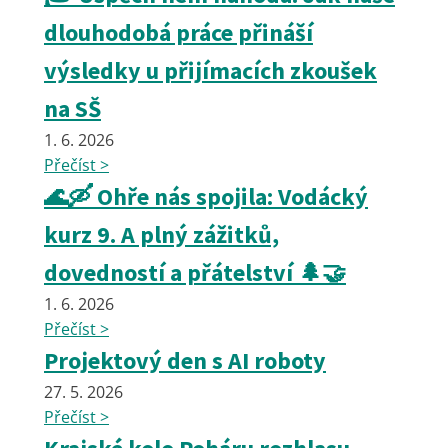
dlouhodobá práce přináší
výsledky u přijímacích zkoušek
na SŠ
1. 6. 2026
Přečíst >
🌊🛶 Ohře nás spojila: Vodácký
kurz 9. A plný zážitků,
dovedností a přátelství 🌲🤝
1. 6. 2026
Přečíst >
Projektový den s AI roboty
27. 5. 2026
Přečíst >