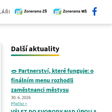
Další aktuality
🥗 Partnerství, které funguje: o
finálním menu rozhodli
zaměstnanci městysu
30. 6. 2026
Přečíst >
VÝLET DO SVOBODY NAD ÚPOU A