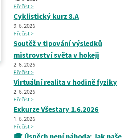
Přečíst >
Cyklistický kurz 8.A
9. 6. 2026
Přečíst >
Soutěž v tipování výsledků
mistrovství světa v hokeji
2. 6. 2026
Přečíst >
Virtuální realita v hodině fyziky
2. 6. 2026
Přečíst >
Exkurze Všestary 1.6.2026
1. 6. 2026
Přečíst >
🎓 Úspěch není náhoda: Jak naše