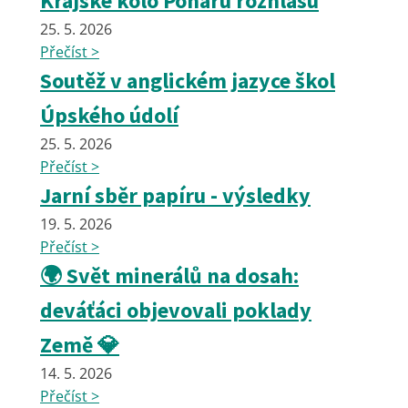
Krajské kolo Poháru rozhlasu
25. 5. 2026
Přečíst >
Soutěž v anglickém jazyce škol
Úpského údolí
25. 5. 2026
Přečíst >
Jarní sběr papíru - výsledky
19. 5. 2026
Přečíst >
🌍 Svět minerálů na dosah:
deváťáci objevovali poklady
Země 💎
14. 5. 2026
Přečíst >