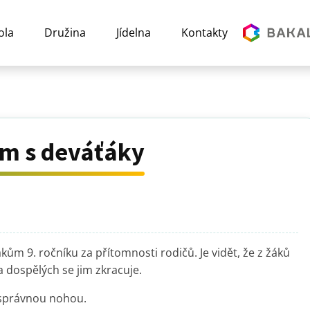
ola
Družina
Jídelna
Kontakty
ím s deváťáky
ům 9. ročníku za přítomnosti rodičů. Je vidět, že z žáků
ta dospělých se jim zkracuje.
 správnou nohou.