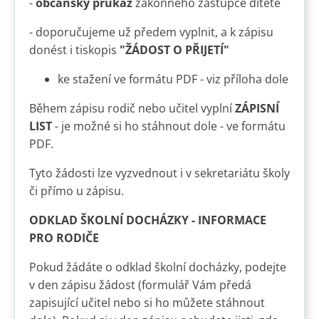
-
občanský průkaz
zákonného zástupce dítěte
- doporučujeme už předem vyplnit, a k zápisu
donést i tiskopis
"ŽÁDOST O PŘIJETÍ"
ke stažení ve formátu PDF - viz příloha dole
Během zápisu rodič nebo učitel vyplní
ZÁPISNÍ
LIST
- je možné si ho stáhnout dole - ve formátu
PDF.
Tyto žádosti lze vyzvednout i v sekretariátu školy
či přímo u zápisu.
ODKLAD ŠKOLNÍ DOCHÁZKY - INFORMACE
PRO RODIČE
Pokud žádáte o odklad školní docházky, podejte
v den zápisu žádost (formulář Vám předá
zapisující učitel nebo si ho můžete stáhnout