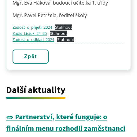
Mgr. Eva Háková, budoucí učitelka 1. třídy
Mgr. Pavel Petržela, ředitel školy
Zadost_o_prijeti_2024
Stáhnout
Zapis_Listek_24_25
Stáhnout
Zadost_o_odklad_2024
Stáhnout
Zpět
Další aktuality
🥗 Partnerství, které funguje: o
finálním menu rozhodli zaměstnanci