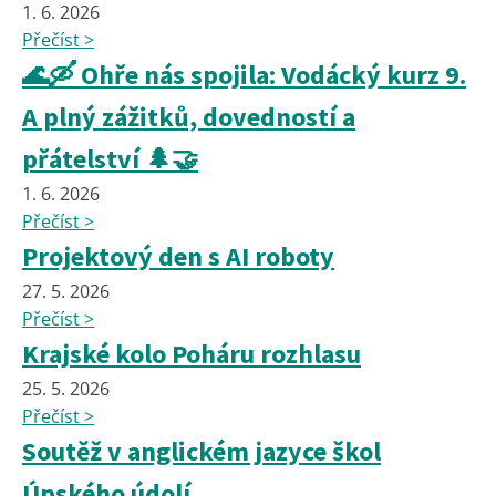
1. 6. 2026
Přečíst >
🌊🛶 Ohře nás spojila: Vodácký kurz 9.
A plný zážitků, dovedností a
přátelství 🌲🤝
1. 6. 2026
Přečíst >
Projektový den s AI roboty
27. 5. 2026
Přečíst >
Krajské kolo Poháru rozhlasu
25. 5. 2026
Přečíst >
Soutěž v anglickém jazyce škol
Úpského údolí