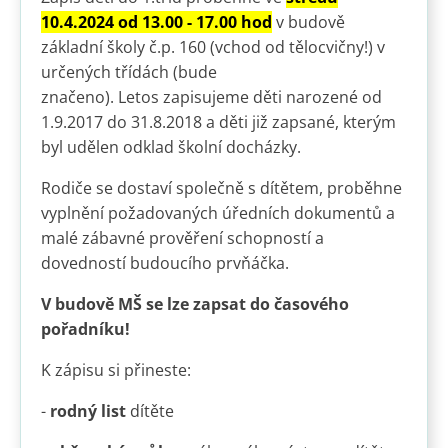
10.4.2024 od 13.00 - 17.00 hod
v budově
základní školy č.p. 160 (vchod od tělocvičny!) v
určených třídách (bude
značeno). Letos zapisujeme děti narozené od
1.9.2017 do 31.8.2018 a děti již zapsané, kterým
byl udělen odklad školní docházky.
Rodiče se dostaví společně s dítětem, proběhne
vyplnění požadovaných úředních dokumentů a
malé zábavné prověření schopností a
dovedností budoucího prvňáčka.
V budově MŠ se lze zapsat do časového
pořadníku!
K zápisu si přineste:
-
rodný list
dítěte