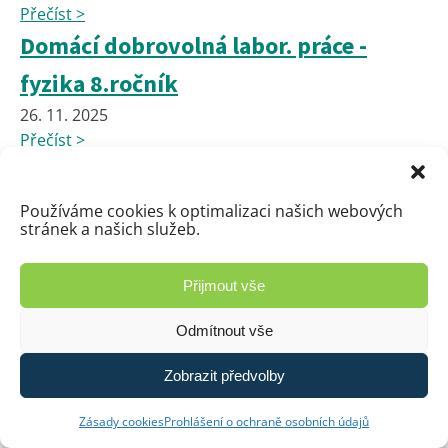
Přečíst >
Domácí dobrovolná labor. práce -
fyzika 8.ročník
26. 11. 2025
Přečíst >
Domácí dobrovolná labor. práce -
fyzika 9.ročník
Používáme cookies k optimalizaci našich webových
stránek a našich služeb.
26. 11. 2025
Přečíst >
Přijmout vše
📢 UPOZORNĚNÍ PRO RODIČE A
NÁVŠTĚVNÍKY – ZÁKAZ PARKOVÁNÍ
Odmítnout vše
26. 11. 2025
Zobrazit předvolby
Přečíst >
Domácí experiment z FYZIKY pro
Zásady cookies
Prohlášení o ochraně osobních údajů