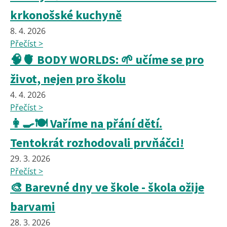
krkonošské kuchyně
8. 4. 2026
Přečíst >
🧠🫀 BODY WORLDS: 🌱 učíme se pro
život, nejen pro školu
4. 4. 2026
Přečíst >
👩‍🍳🍽️ Vaříme na přání dětí.
Tentokrát rozhodovali prvňáčci!
29. 3. 2026
Přečíst >
🎨 Barevné dny ve škole - škola ožije
barvami
28. 3. 2026