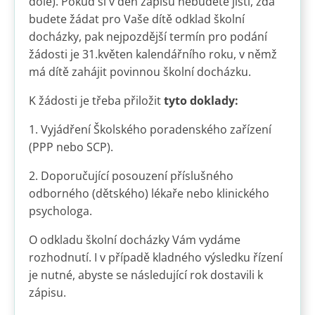
dole). Pokud si v den zápisu nebudete jisti, zda
budete žádat pro Vaše dítě odklad školní
docházky, pak nejpozdější termín pro podání
žádosti je 31.květen kalendářního roku, v němž
má dítě zahájit povinnou školní docházku.
K žádosti je třeba přiložit
tyto doklady:
1. Vyjádření Školského poradenského zařízení
(PPP nebo SCP).
2. Doporučující posouzení příslušného
odborného (dětského) lékaře nebo klinického
psychologa.
O odkladu školní docházky Vám vydáme
rozhodnutí. I v případě kladného výsledku řízení
je nutné, abyste se následující rok dostavili k
zápisu.