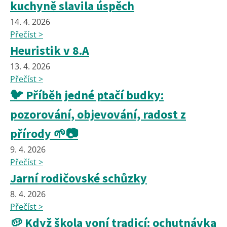
kuchyně slavila úspěch
14. 4. 2026
Přečíst >
Heuristik v 8.A
13. 4. 2026
Přečíst >
🐦 Příběh jedné ptačí budky:
pozorování, objevování, radost z
přírody 🌱📷
9. 4. 2026
Přečíst >
Jarní rodičovské schůzky
8. 4. 2026
Přečíst >
🥔 Když škola voní tradicí: ochutnávka