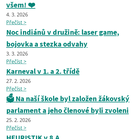
všem! ❤️
4. 3. 2026
Přečíst >
Noc indiánů v družině: laser game,
bojovka a stezka odvahy
3. 3. 2026
Přečíst >
Karneval v 1. a 2. třídě
27. 2. 2026
Přečíst >
🗳️ Na naší škole byl založen žákovský
parlament a jeho členové byli zvoleni
25. 2. 2026
Přečíst >
HEURISTIK v 8.A