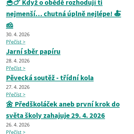
🥣🍗 Když o obědě rozhodují ti
nejmenší… chutná úplně nejlépe! 🍝
🧀
30. 4. 2026
Přečíst >
Jarní sběr papíru
28. 4. 2026
Přečíst >
Pěvecká soutěž - třídní kola
27. 4. 2026
Přečíst >
🌼 Předškoláček aneb první krok do
světa školy zahajuje 29. 4. 2026
26. 4. 2026
Přečíst >