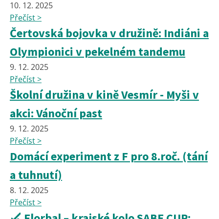
10. 12. 2025
Přečíst >
Čertovská bojovka v družině: Indiáni a
Olympionici v pekelném tandemu
9. 12. 2025
Přečíst >
Školní družina v kině Vesmír - Myši v
akci: Vánoční past
9. 12. 2025
Přečíst >
Domácí experiment z F pro 8.roč. (tání
a tuhnutí)
8. 12. 2025
Přečíst >
🏑 Florbal – krajské kolo SABE CUP: