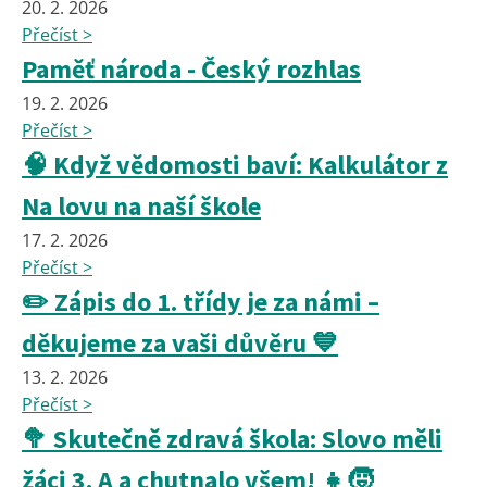
20. 2. 2026
Přečíst >
Paměť národa - Český rozhlas
19. 2. 2026
Přečíst >
🧠 Když vědomosti baví: Kalkulátor z
Na lovu na naší škole
17. 2. 2026
Přečíst >
✏️ Zápis do 1. třídy je za námi –
děkujeme za vaši důvěru 💙
13. 2. 2026
Přečíst >
🥦 Skutečně zdravá škola: Slovo měli
žáci 3. A a chutnalo všem! 👧🧒