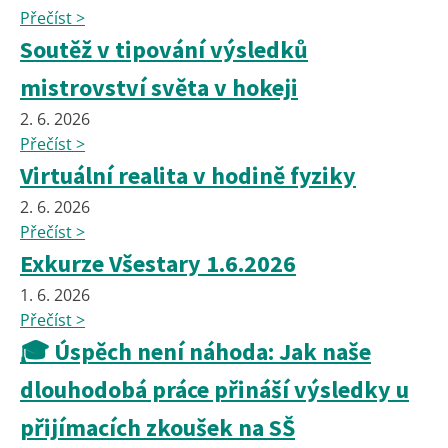
Přečíst >
Soutěž v tipování výsledků
mistrovství světa v hokeji
2. 6. 2026
Přečíst >
Virtuální realita v hodině fyziky
2. 6. 2026
Přečíst >
Exkurze Všestary 1.6.2026
1. 6. 2026
Přečíst >
🎓 Úspěch není náhoda: Jak naše
dlouhodobá práce přináší výsledky u
přijímacích zkoušek na SŠ