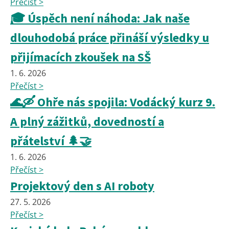
Přečíst >
🎓 Úspěch není náhoda: Jak naše
dlouhodobá práce přináší výsledky u
přijímacích zkoušek na SŠ
1. 6. 2026
Přečíst >
🌊🛶 Ohře nás spojila: Vodácký kurz 9.
A plný zážitků, dovedností a
přátelství 🌲🤝
1. 6. 2026
Přečíst >
Projektový den s AI roboty
27. 5. 2026
Přečíst >