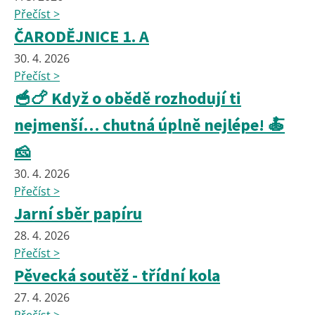
Přečíst >
ČARODĚJNICE 1. A
30. 4. 2026
Přečíst >
🥣🍗 Když o obědě rozhodují ti
nejmenší… chutná úplně nejlépe! 🍝
🧀
30. 4. 2026
Přečíst >
Jarní sběr papíru
28. 4. 2026
Přečíst >
Pěvecká soutěž - třídní kola
27. 4. 2026