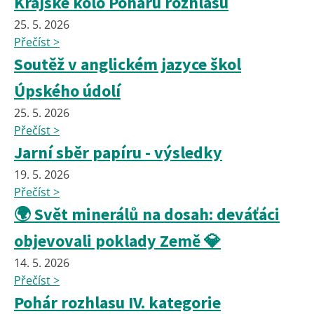
Krajské kolo Poháru rozhlasu
25. 5. 2026
Přečíst >
Soutěž v anglickém jazyce škol
Úpského údolí
25. 5. 2026
Přečíst >
Jarní sběr papíru - výsledky
19. 5. 2026
Přečíst >
🌍 Svět minerálů na dosah: deváťáci
objevovali poklady Země 💎
14. 5. 2026
Přečíst >
Pohár rozhlasu IV. kategorie