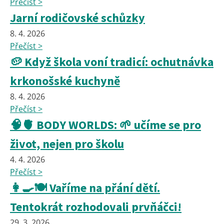
Přečíst >
Jarní rodičovské schůzky
8. 4. 2026
Přečíst >
🥔 Když škola voní tradicí: ochutnávka
krkonošské kuchyně
8. 4. 2026
Přečíst >
🧠🫀 BODY WORLDS: 🌱 učíme se pro
život, nejen pro školu
4. 4. 2026
Přečíst >
👩‍🍳🍽️ Vaříme na přání dětí.
Tentokrát rozhodovali prvňáčci!
29. 3. 2026