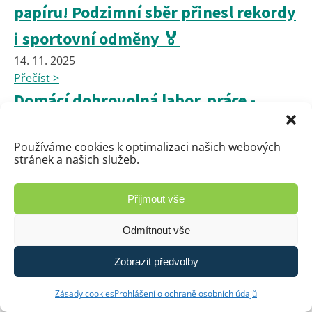
papíru! Podzimní sběr přinesl rekordy
i sportovní odměny 🏅
14. 11. 2025
Přečíst >
Domácí dobrovolná labor. práce -
fyzika 9.ročník
Používáme cookies k optimalizaci našich webových
14. 11. 2025
stránek a našich služeb.
Přečíst >
🍽️ Hledáme kuchaře/kuchařku do
Přijmout vše
školní jídelny
Odmítnout vše
10. 11. 2025
Přečíst >
Zobrazit předvolby
HEURISTIK v 6.A - měření času
Zásady cookies
Prohlášení o ochraně osobních údajů
7. 11. 2025