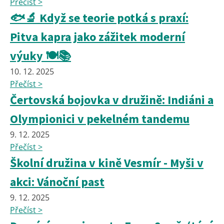
Přečíst >
🐟🔬 Když se teorie potká s praxí:
Pitva kapra jako zážitek moderní
výuky 🍽️📚
10. 12. 2025
Přečíst >
Čertovská bojovka v družině: Indiáni a
Olympionici v pekelném tandemu
9. 12. 2025
Přečíst >
Školní družina v kině Vesmír - Myši v
akci: Vánoční past
9. 12. 2025
Přečíst >