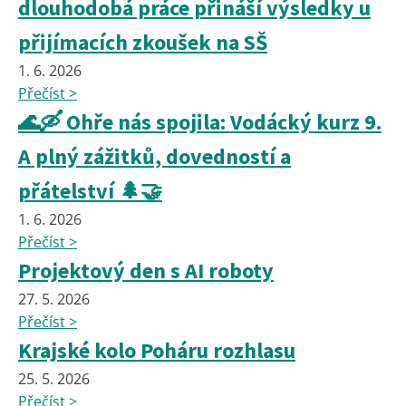
dlouhodobá práce přináší výsledky u
přijímacích zkoušek na SŠ
1. 6. 2026
Přečíst >
🌊🛶 Ohře nás spojila: Vodácký kurz 9.
A plný zážitků, dovedností a
přátelství 🌲🤝
1. 6. 2026
Přečíst >
Projektový den s AI roboty
27. 5. 2026
Přečíst >
Krajské kolo Poháru rozhlasu
25. 5. 2026
Přečíst >