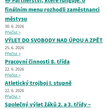
🥗 Partnerství, které funguje: o
finálním menu rozhodli zaměstnanci
městysu
30. 6. 2026
Přečíst >
VÝLET DO SVOBODY NAD ÚPOU A ZPĚT
25. 6. 2026
Přečíst >
Pracovní činnosti 8. třída
22. 6. 2026
Přečíst >
Atletický trojboj I. stupně
22. 6. 2026
Přečíst >
Společný výlet žáků 2. a 3. třídy –