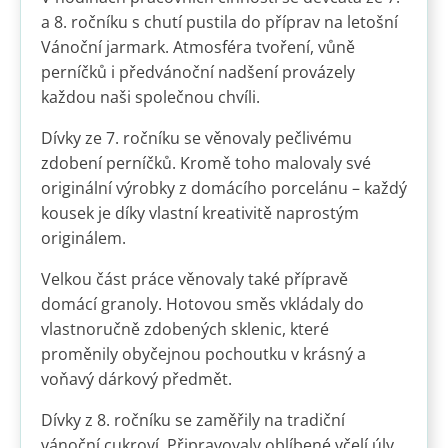
a 8. ročníku s chutí pustila do příprav na letošní
Vánoční jarmark. Atmosféra tvoření, vůně
perníčků i předvánoční nadšení provázely
každou naši společnou chvíli.
Dívky ze 7. ročníku se věnovaly pečlivému
zdobení perníčků. Kromě toho malovaly své
originální výrobky z domácího porcelánu – každý
kousek je díky vlastní kreativitě naprostým
originálem.
Velkou část práce věnovaly také přípravě
domácí granoly. Hotovou směs vkládaly do
vlastnoručně zdobených sklenic, které
proměnily obyčejnou pochoutku v krásný a
voňavý dárkový předmět.
Dívky z 8. ročníku se zaměřily na tradiční
vánoční cukroví. Připravovaly oblíbené včelí úly,