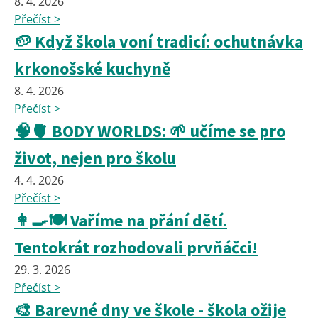
8. 4. 2026
Přečíst >
🥔 Když škola voní tradicí: ochutnávka
krkonošské kuchyně
8. 4. 2026
Přečíst >
🧠🫀 BODY WORLDS: 🌱 učíme se pro
život, nejen pro školu
4. 4. 2026
Přečíst >
👩‍🍳🍽️ Vaříme na přání dětí.
Tentokrát rozhodovali prvňáčci!
29. 3. 2026
Přečíst >
🎨 Barevné dny ve škole - škola ožije