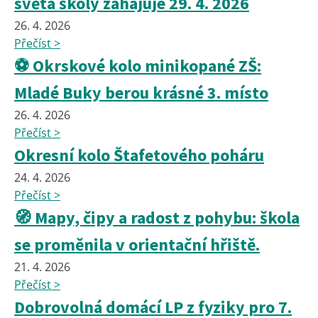
světa školy zahajuje 29. 4. 2026
26. 4. 2026
Přečíst >
⚽ Okrskové kolo minikopané ZŠ:
Mladé Buky berou krásné 3. místo
26. 4. 2026
Přečíst >
Okresní kolo Štafetového poháru
24. 4. 2026
Přečíst >
🧭 Mapy, čipy a radost z pohybu: škola
se proměnila v orientační hřiště.
21. 4. 2026
Přečíst >
Dobrovolná domácí LP z fyziky pro 7.