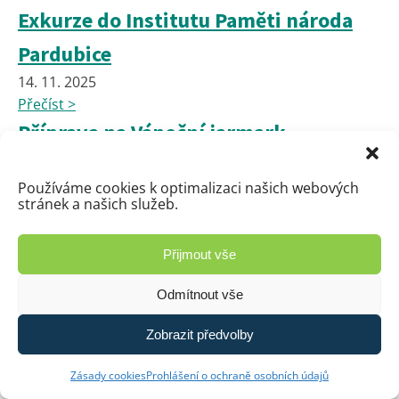
Exkurze do Institutu Paměti národa
Pardubice
14. 11. 2025
Přečíst >
Příprava na Vánoční jarmark
14. 11. 2025
Přečíst >
Používáme cookies k optimalizaci našich webových
stránek a našich služeb.
🎄✨ Zveme vás na Tradiční Vánoční
Školní Jarmark! ✨🎄
Přijmout vše
14. 11. 2025
Přečíst >
Odmítnout vše
🏅 Odměněni tři nejlepší sběrači
Zobrazit předvolby
papíru! Podzimní sběr přinesl rekordy
Zásady cookies
Prohlášení o ochraně osobních údajů
i sportovní odměny 🏅