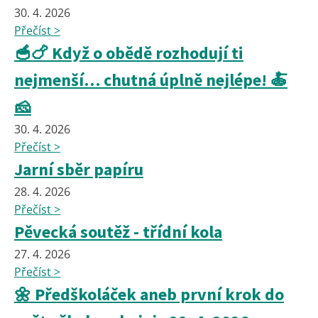
30. 4. 2026
Přečíst >
🥣🍗 Když o obědě rozhodují ti
nejmenší… chutná úplně nejlépe! 🍝
🧀
30. 4. 2026
Přečíst >
Jarní sběr papíru
28. 4. 2026
Přečíst >
Pěvecká soutěž - třídní kola
27. 4. 2026
Přečíst >
🌼 Předškoláček aneb první krok do