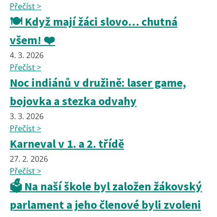
Přečíst >
🍽️ Když mají žáci slovo… chutná
všem! ❤️
4. 3. 2026
Přečíst >
Noc indiánů v družině: laser game,
bojovka a stezka odvahy
3. 3. 2026
Přečíst >
Karneval v 1. a 2. třídě
27. 2. 2026
Přečíst >
🗳️ Na naší škole byl založen žákovský
parlament a jeho členové byli zvoleni