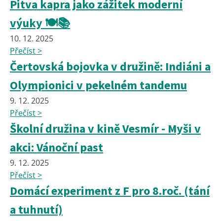
Pitva kapra jako zážitek moderní
výuky 🍽️📚
10. 12. 2025
Přečíst >
Čertovská bojovka v družině: Indiáni a
Olympionici v pekelném tandemu
9. 12. 2025
Přečíst >
Školní družina v kině Vesmír - Myši v
akci: Vánoční past
9. 12. 2025
Přečíst >
Domácí experiment z F pro 8.roč. (tání
a tuhnutí)