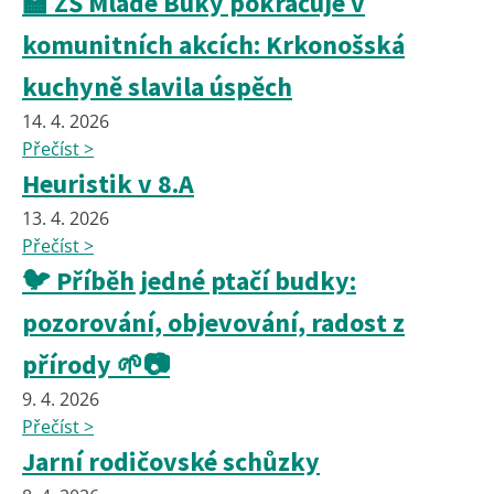
🏫 ZŠ Mladé Buky pokračuje v
komunitních akcích: Krkonošská
kuchyně slavila úspěch
14. 4. 2026
Přečíst >
Heuristik v 8.A
13. 4. 2026
Přečíst >
🐦 Příběh jedné ptačí budky:
pozorování, objevování, radost z
přírody 🌱📷
9. 4. 2026
Přečíst >
Jarní rodičovské schůzky