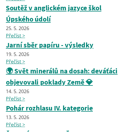
Soutěž v anglickém jazyce škol
Úpského údolí
25. 5. 2026
Přečíst >
Jarní sběr papíru - výsledky
19. 5. 2026
Přečíst >
🌍 Svět minerálů na dosah: deváťáci
objevovali poklady Země 💎
14. 5. 2026
Přečíst >
Pohár rozhlasu IV. kategorie
13. 5. 2026
Přečíst >