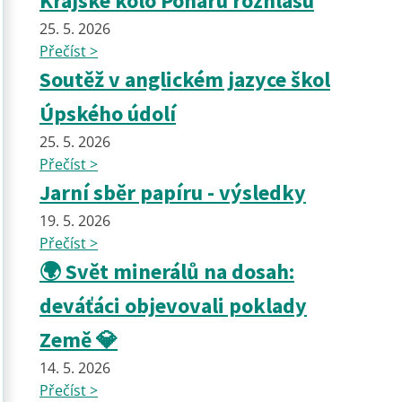
Krajské kolo Poháru rozhlasu
25. 5. 2026
Přečíst >
Soutěž v anglickém jazyce škol
Úpského údolí
25. 5. 2026
Přečíst >
Jarní sběr papíru - výsledky
19. 5. 2026
Přečíst >
🌍 Svět minerálů na dosah:
deváťáci objevovali poklady
Země 💎
14. 5. 2026
Přečíst >