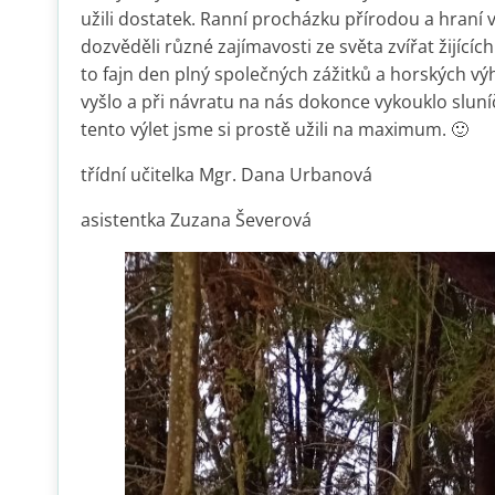
užili dostatek. Ranní procházku přírodou a hraní v
dozvěděli různé zajímavosti ze světa zvířat žijící
to fajn den plný společných zážitků a horských v
vyšlo a při návratu na nás dokonce vykouklo sluníčk
tento výlet jsme si prostě užili na maximum. 🙂
třídní učitelka Mgr. Dana Urbanová
asistentka Zuzana Ševerová