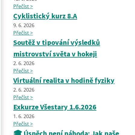
Přečíst >
Cyklistický kurz 8.A
9. 6. 2026
Přečíst >
Soutěž v tipování výsledků
mistrovství světa v hokeji
2. 6. 2026
Přečíst >
Virtuální realita v hodině fyziky
2. 6. 2026
Přečíst >
Exkurze Všestary 1.6.2026
1. 6. 2026
Přečíst >
🎓 Úspěch není náhoda: Jak naše