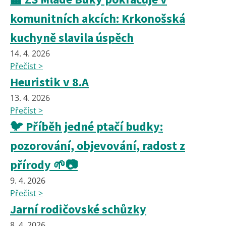
komunitních akcích: Krkonošská
kuchyně slavila úspěch
14. 4. 2026
Přečíst >
Heuristik v 8.A
13. 4. 2026
Přečíst >
🐦 Příběh jedné ptačí budky:
pozorování, objevování, radost z
přírody 🌱📷
9. 4. 2026
Přečíst >
Jarní rodičovské schůzky
8. 4. 2026