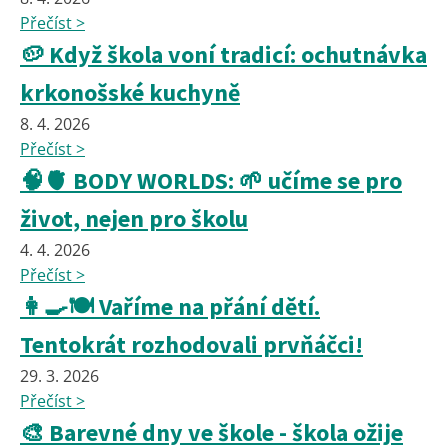
Přečíst >
🥔 Když škola voní tradicí: ochutnávka
krkonošské kuchyně
8. 4. 2026
Přečíst >
🧠🫀 BODY WORLDS: 🌱 učíme se pro
život, nejen pro školu
4. 4. 2026
Přečíst >
👩‍🍳🍽️ Vaříme na přání dětí.
Tentokrát rozhodovali prvňáčci!
29. 3. 2026
Přečíst >
🎨 Barevné dny ve škole - škola ožije