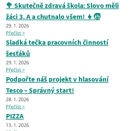
🥦 Skutečně zdravá škola: Slovo měli
žáci 3. A a chutnalo všem! 👧🧒
29. 1. 2026
Přečíst >
Sladká tečka pracovních činností
šesťáků
29. 1. 2026
Přečíst >
Podpořte náš projekt v hlasování
Tesco – Správný start!
28. 1. 2026
Přečíst >
PIZZA
13. 1. 2026