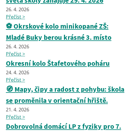
světa školy zahajuje 29. 4. 2026
26. 4. 2026
Přečíst >
⚽ Okrskové kolo minikopané ZŠ:
Mladé Buky berou krásné 3. místo
26. 4. 2026
Přečíst >
Okresní kolo Štafetového poháru
24. 4. 2026
Přečíst >
🧭 Mapy, čipy a radost z pohybu: škola
se proměnila v orientační hřiště.
21. 4. 2026
Přečíst >
Dobrovolná domácí LP z fyziky pro 7.