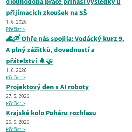
dlouhodobá práce přináší výsledky u
přijímacích zkoušek na SŠ
1. 6. 2026
Přečíst >
🌊🛶 Ohře nás spojila: Vodácký kurz 9.
A plný zážitků, dovedností a
přátelství 🌲🤝
1. 6. 2026
Přečíst >
Projektový den s AI roboty
27. 5. 2026
Přečíst >
Krajské kolo Poháru rozhlasu
25. 5. 2026
Přečíst >