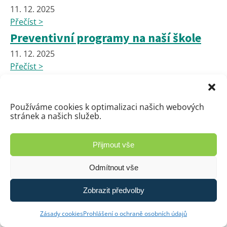
11. 12. 2025
Přečíst >
Preventivní programy na naší škole
11. 12. 2025
Přečíst >
Podrobné informace k zápisu do 1.
třídy pro školní rok 2026/2027
Používáme cookies k optimalizaci našich webových
stránek a našich služeb.
11. 12. 2025
Přečíst >
Indiáni z družiny dostali vzkaz od
Přijmout vše
Ježíška
Odmítnout vše
10. 12. 2025
Zobrazit předvolby
Přečíst >
🐟🔬 Když se teorie potká s praxí:
Zásady cookies
Prohlášení o ochraně osobních údajů