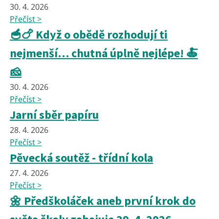
30. 4. 2026
Přečíst >
🥣🍗 Když o obědě rozhodují ti
nejmenší… chutná úplně nejlépe! 🍝
🧀
30. 4. 2026
Přečíst >
Jarní sběr papíru
28. 4. 2026
Přečíst >
Pěvecká soutěž - třídní kola
27. 4. 2026
Přečíst >
🌼 Předškoláček aneb první krok do