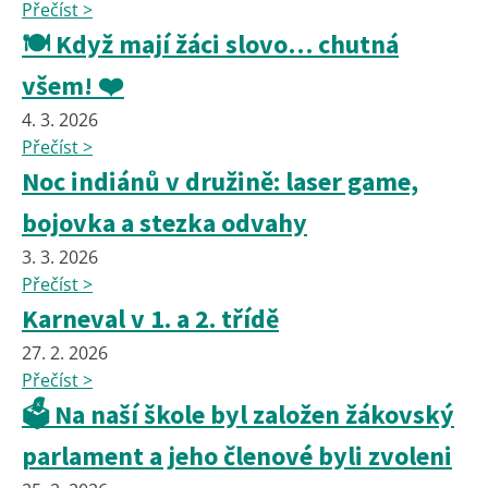
Přečíst >
🍽️ Když mají žáci slovo… chutná
všem! ❤️
4. 3. 2026
Přečíst >
Noc indiánů v družině: laser game,
bojovka a stezka odvahy
3. 3. 2026
Přečíst >
Karneval v 1. a 2. třídě
27. 2. 2026
Přečíst >
🗳️ Na naší škole byl založen žákovský
parlament a jeho členové byli zvoleni