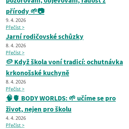
pozorování, objevování, radost z
přírody 🌱📷
9. 4. 2026
Přečíst >
Jarní rodičovské schůzky
8. 4. 2026
Přečíst >
🥔 Když škola voní tradicí: ochutnávka
krkonošské kuchyně
8. 4. 2026
Přečíst >
🧠🫀 BODY WORLDS: 🌱 učíme se pro
život, nejen pro školu
4. 4. 2026
Přečíst >