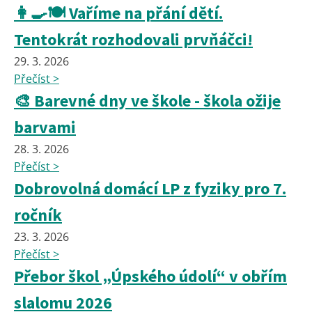
👩‍🍳🍽️ Vaříme na přání dětí.
Tentokrát rozhodovali prvňáčci!
29. 3. 2026
Přečíst >
🎨 Barevné dny ve škole - škola ožije
barvami
28. 3. 2026
Přečíst >
Dobrovolná domácí LP z fyziky pro 7.
ročník
23. 3. 2026
Přečíst >
Přebor škol „Úpského údolí“ v obřím
slalomu 2026