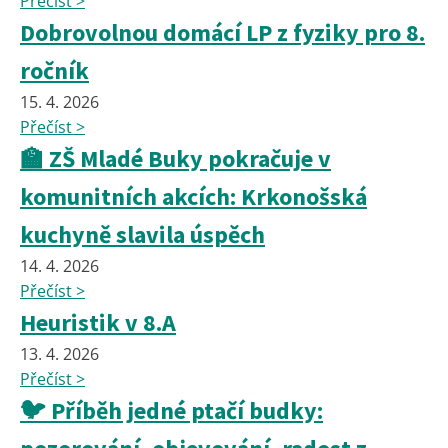
Přečíst >
Dobrovolnou domácí LP z fyziky pro 8.
ročník
15. 4. 2026
Přečíst >
🏫 ZŠ Mladé Buky pokračuje v
komunitních akcích: Krkonošská
kuchyně slavila úspěch
14. 4. 2026
Přečíst >
Heuristik v 8.A
13. 4. 2026
Přečíst >
🐦 Příběh jedné ptačí budky: