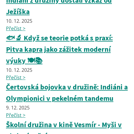
Indiáni z družiny dostali vzkaz od
Ježíška
10. 12. 2025
Přečíst >
🐟🔬 Když se teorie potká s praxí:
Pitva kapra jako zážitek moderní
výuky 🍽️📚
10. 12. 2025
Přečíst >
Čertovská bojovka v družině: Indiáni a
Olympionici v pekelném tandemu
9. 12. 2025
Přečíst >
Školní družina v kině Vesmír - Myši v