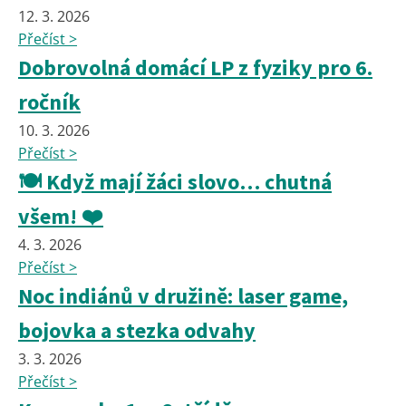
12. 3. 2026
Přečíst >
Dobrovolná domácí LP z fyziky pro 6.
ročník
10. 3. 2026
Přečíst >
🍽️ Když mají žáci slovo… chutná
všem! ❤️
4. 3. 2026
Přečíst >
Noc indiánů v družině: laser game,
bojovka a stezka odvahy
3. 3. 2026
Přečíst >