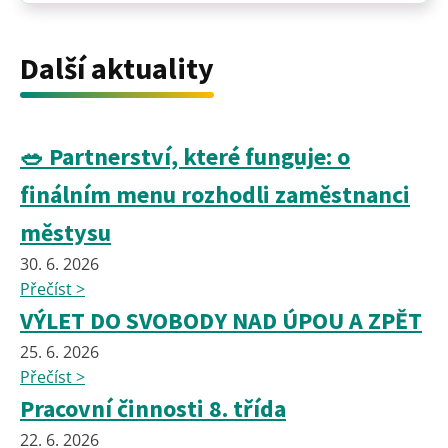
Další aktuality
🥗 Partnerství, které funguje: o
finálním menu rozhodli zaměstnanci
městysu
30. 6. 2026
Přečíst >
VÝLET DO SVOBODY NAD ÚPOU A ZPĚT
25. 6. 2026
Přečíst >
Pracovní činnosti 8. třída
22. 6. 2026