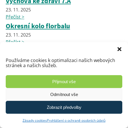
Výchova ke zdraví 7.A
23. 11. 2025
Přečíst >
Okresní kolo florbalu
23. 11. 2025
Přečíst >
Exkurze do Institutu Paměti národa
Používáme cookies k optimalizaci našich webových
Pardubice
stránek a našich služeb.
14. 11. 2025
Přečíst >
Přijmout vše
Příprava na Vánoční jarmark
Odmítnout vše
14. 11. 2025
Přečíst >
Zobrazit předvolby
🎄✨ Zveme vás na Tradiční Vánoční
Zásady cookies
Prohlášení o ochraně osobních údajů
Školní Jarmark! ✨🎄