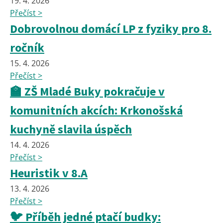
19. 4. 2026
Přečíst >
Dobrovolnou domácí LP z fyziky pro 8.
ročník
15. 4. 2026
Přečíst >
🏫 ZŠ Mladé Buky pokračuje v
komunitních akcích: Krkonošská
kuchyně slavila úspěch
14. 4. 2026
Přečíst >
Heuristik v 8.A
13. 4. 2026
Přečíst >
🐦 Příběh jedné ptačí budky: