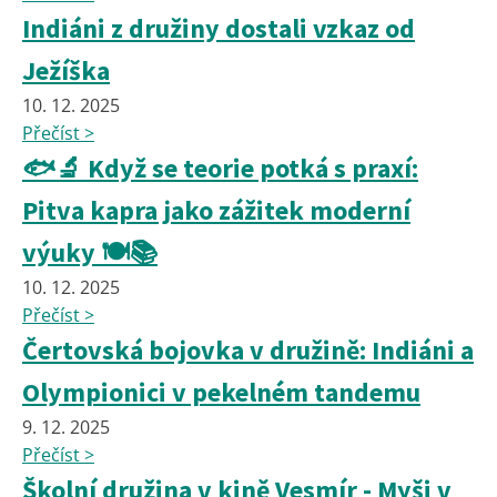
Indiáni z družiny dostali vzkaz od
Ježíška
10. 12. 2025
Přečíst >
🐟🔬 Když se teorie potká s praxí:
Pitva kapra jako zážitek moderní
výuky 🍽️📚
10. 12. 2025
Přečíst >
Čertovská bojovka v družině: Indiáni a
Olympionici v pekelném tandemu
9. 12. 2025
Přečíst >
Školní družina v kině Vesmír - Myši v