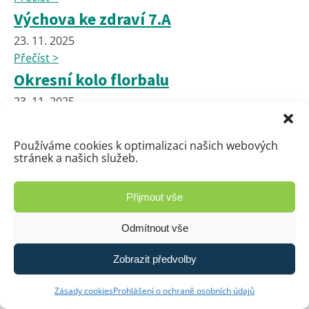
Výchova ke zdraví 7.A
23. 11. 2025
Přečíst >
Okresní kolo florbalu
23. 11. 2025
Přečíst >
Exkurze do Institutu Paměti národa
Používáme cookies k optimalizaci našich webových
stránek a našich služeb.
Pardubice
14. 11. 2025
Přijmout vše
Přečíst >
Příprava na Vánoční jarmark
Odmítnout vše
14. 11. 2025
Zobrazit předvolby
Přečíst >
🎄✨ Zveme vás na Tradiční Vánoční
Zásady cookies
Prohlášení o ochraně osobních údajů