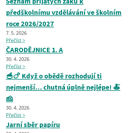
Seznam přijatých žáků k
předškolnímu vzdělávání ve školním
roce 2026/2027
7. 5. 2026
Přečíst >
ČARODĚJNICE 1. A
30. 4. 2026
Přečíst >
🥣🍗 Když o obědě rozhodují ti
nejmenší… chutná úplně nejlépe! 🍝
🧀
30. 4. 2026
Přečíst >
Jarní sběr papíru