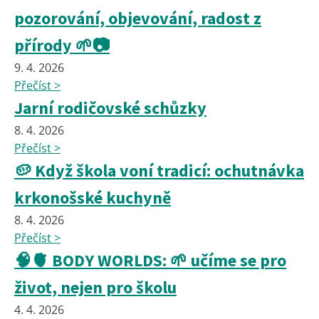
pozorování, objevování, radost z
přírody 🌱📷
9. 4. 2026
Přečíst >
Jarní rodičovské schůzky
8. 4. 2026
Přečíst >
🥔 Když škola voní tradicí: ochutnávka
krkonošské kuchyně
8. 4. 2026
Přečíst >
🧠🫀 BODY WORLDS: 🌱 učíme se pro
život, nejen pro školu
4. 4. 2026