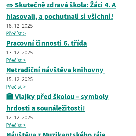
🥗 Skutečně zdravá škola: Žáci 4. A
hlasovali, a pochutnali si všichni!
18. 12. 2025
Přečíst >
Pracovní činnosti 6. třída
17. 12. 2025
Přečíst >
Netradiční návštěva knihovny
15. 12. 2025
Přečíst >
🏫 Vlajky před školou – symboly
hrdosti a sounáležitosti!
12. 12. 2025
Přečíst >
Návštěva z Muzikantského ráje