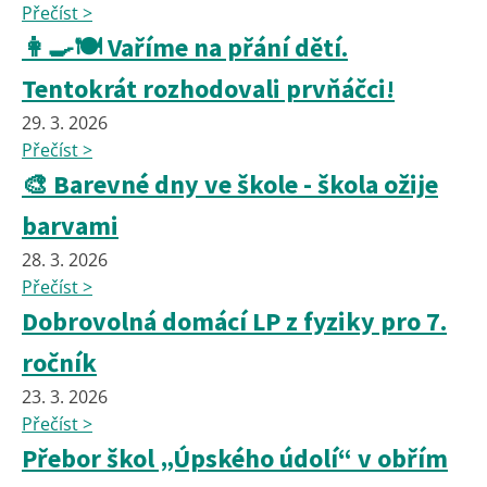
Přečíst >
👩‍🍳🍽️ Vaříme na přání dětí.
Tentokrát rozhodovali prvňáčci!
29. 3. 2026
Přečíst >
🎨 Barevné dny ve škole - škola ožije
barvami
28. 3. 2026
Přečíst >
Dobrovolná domácí LP z fyziky pro 7.
ročník
23. 3. 2026
Přečíst >
Přebor škol „Úpského údolí“ v obřím