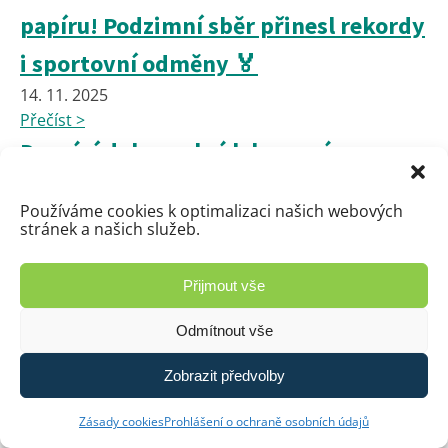
papíru! Podzimní sběr přinesl rekordy
i sportovní odměny 🏅
14. 11. 2025
Přečíst >
Domácí dobrovolná labor. práce -
fyzika 9.ročník
Používáme cookies k optimalizaci našich webových
14. 11. 2025
stránek a našich služeb.
Přečíst >
🍽️ Hledáme kuchaře/kuchařku do
Přijmout vše
školní jídelny
Odmítnout vše
10. 11. 2025
Přečíst >
Zobrazit předvolby
HEURISTIK v 6.A - měření času
Zásady cookies
Prohlášení o ochraně osobních údajů
7. 11. 2025