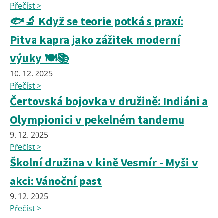
Přečíst >
🐟🔬 Když se teorie potká s praxí:
Pitva kapra jako zážitek moderní
výuky 🍽️📚
10. 12. 2025
Přečíst >
Čertovská bojovka v družině: Indiáni a
Olympionici v pekelném tandemu
9. 12. 2025
Přečíst >
Školní družina v kině Vesmír - Myši v
akci: Vánoční past
9. 12. 2025
Přečíst >