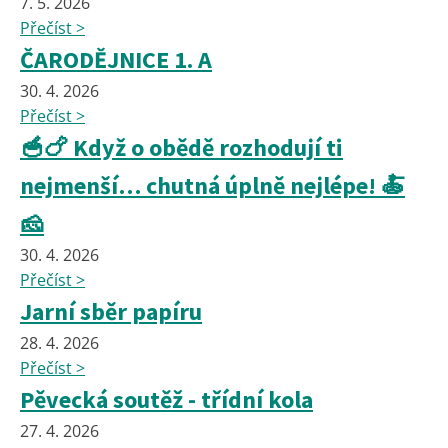
7. 5. 2026
Přečíst >
ČARODĚJNICE 1. A
30. 4. 2026
Přečíst >
🥣🍗 Když o obědě rozhodují ti
nejmenší… chutná úplně nejlépe! 🍝
🧀
30. 4. 2026
Přečíst >
Jarní sběr papíru
28. 4. 2026
Přečíst >
Pěvecká soutěž - třídní kola
27. 4. 2026