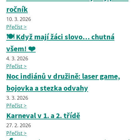
ročník
10. 3. 2026
Přečíst >
🍽️ Když mají žáci slovo… chutná
všem! ❤️
4. 3. 2026
Přečíst >
Noc indiánů v družině: laser game,
bojovka a stezka odvahy
3. 3. 2026
Přečíst >
Karneval v 1. a 2. třídě
27. 2. 2026
Přečíst >