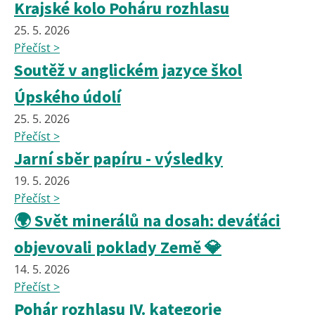
Krajské kolo Poháru rozhlasu
25. 5. 2026
Přečíst >
Soutěž v anglickém jazyce škol
Úpského údolí
25. 5. 2026
Přečíst >
Jarní sběr papíru - výsledky
19. 5. 2026
Přečíst >
🌍 Svět minerálů na dosah: deváťáci
objevovali poklady Země 💎
14. 5. 2026
Přečíst >
Pohár rozhlasu IV. kategorie