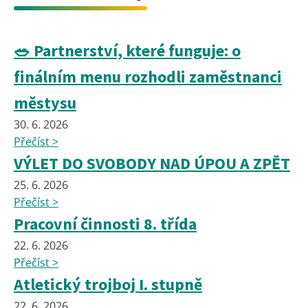
🥗 Partnerství, které funguje: o
finálním menu rozhodli zaměstnanci
městysu
30. 6. 2026
Přečíst >
VÝLET DO SVOBODY NAD ÚPOU A ZPĚT
25. 6. 2026
Přečíst >
Pracovní činnosti 8. třída
22. 6. 2026
Přečíst >
Atletický trojboj I. stupně
22. 6. 2026