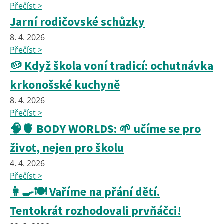
Přečíst >
Jarní rodičovské schůzky
8. 4. 2026
Přečíst >
🥔 Když škola voní tradicí: ochutnávka
krkonošské kuchyně
8. 4. 2026
Přečíst >
🧠🫀 BODY WORLDS: 🌱 učíme se pro
život, nejen pro školu
4. 4. 2026
Přečíst >
👩‍🍳🍽️ Vaříme na přání dětí.
Tentokrát rozhodovali prvňáčci!