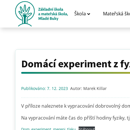
Škola
Mateřská šk
Domácí experiment z fyz
Publikováno:
7. 12. 2023
Autor:
Marek Killar
V příloze naleznete k vypracování dobrovolný d
Na vypracování máte čas do příští hodiny fyziky, tj
Dom_experiment_mereni_tlaku
Stáhnout