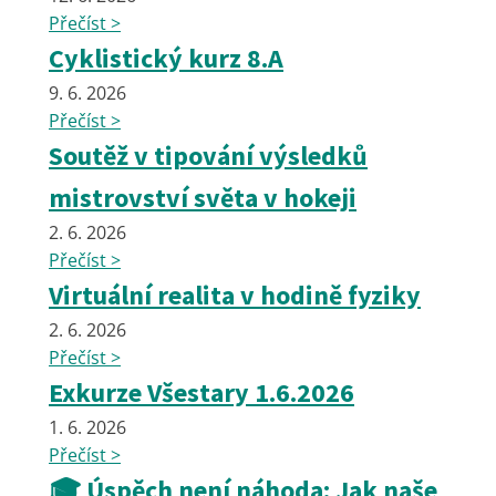
Přečíst >
Cyklistický kurz 8.A
9. 6. 2026
Přečíst >
Soutěž v tipování výsledků
mistrovství světa v hokeji
2. 6. 2026
Přečíst >
Virtuální realita v hodině fyziky
2. 6. 2026
Přečíst >
Exkurze Všestary 1.6.2026
1. 6. 2026
Přečíst >
🎓 Úspěch není náhoda: Jak naše