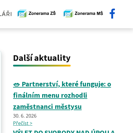
Další aktuality
🥗 Partnerství, které funguje: o
finálním menu rozhodli
zaměstnanci městysu
30. 6. 2026
Přečíst >
VÝLET DO SVOBODY NAD ÚPOU A