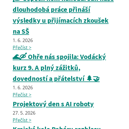
dlouhodobá práce přináší
výsledky u přijímacích zkoušek
na SŠ
1. 6. 2026
Přečíst >
🌊🛶 Ohře nás spojila: Vodácký
kurz 9. A plný zážitků,
dovedností a přátelství 🌲🤝
1. 6. 2026
Přečíst >
Projektový den s AI roboty
27. 5. 2026
Přečíst >