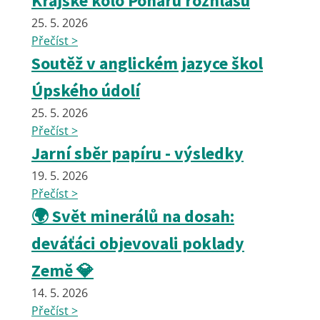
Krajské kolo Poháru rozhlasu
25. 5. 2026
Přečíst >
Soutěž v anglickém jazyce škol
Úpského údolí
25. 5. 2026
Přečíst >
Jarní sběr papíru - výsledky
19. 5. 2026
Přečíst >
🌍 Svět minerálů na dosah:
deváťáci objevovali poklady
Země 💎
14. 5. 2026
Přečíst >