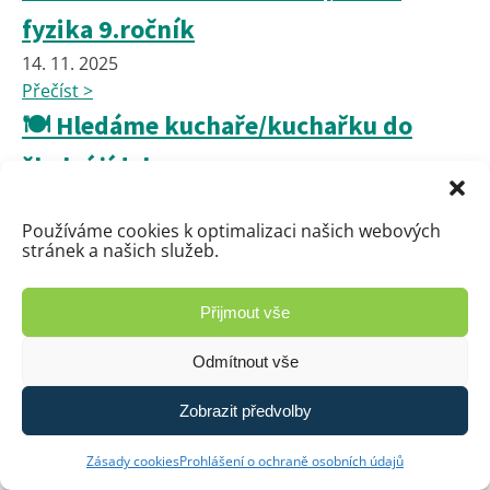
fyzika 9.ročník
14. 11. 2025
Přečíst >
🍽️ Hledáme kuchaře/kuchařku do
školní jídelny
10. 11. 2025
Přečíst >
Používáme cookies k optimalizaci našich webových
stránek a našich služeb.
HEURISTIK v 6.A - měření času
7. 11. 2025
Přijmout vše
Přečíst >
Tvoje cesta "onlinem" – preventivní
Odmítnout vše
program Policie ČR
Zobrazit předvolby
6. 11. 2025
Přečíst >
Zásady cookies
Prohlášení o ochraně osobních údajů