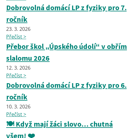
Dobrovolná domácí LP z fyziky pro 7.
ročník
23. 3. 2026
Přečíst >
Přebor škol „Úpského údolí“ v obřím
slalomu 2026
12. 3. 2026
Přečíst >
Dobrovolná domácí LP z fyziky pro 6.
ročník
10. 3. 2026
Přečíst >
🍽️ Když mají žáci slovo… chutná
všem! ❤️