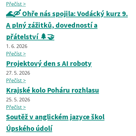
Přečíst >
🌊🛶 Ohře nás spojila: Vodácký kurz 9.
A plný zážitků, dovedností a
přátelství 🌲🤝
1. 6. 2026
Přečíst >
Projektový den s AI roboty
27. 5. 2026
Přečíst >
Krajské kolo Poháru rozhlasu
25. 5. 2026
Přečíst >
Soutěž v anglickém jazyce škol
Úpského údolí