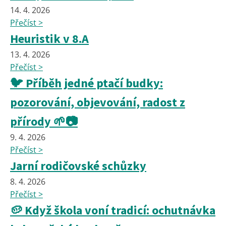
14. 4. 2026
Přečíst >
Heuristik v 8.A
13. 4. 2026
Přečíst >
🐦 Příběh jedné ptačí budky:
pozorování, objevování, radost z
přírody 🌱📷
9. 4. 2026
Přečíst >
Jarní rodičovské schůzky
8. 4. 2026
Přečíst >
🥔 Když škola voní tradicí: ochutnávka