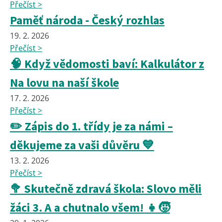
Přečíst >
Paměť národa - Český rozhlas
19. 2. 2026
Přečíst >
🧠 Když vědomosti baví: Kalkulátor z
Na lovu na naší škole
17. 2. 2026
Přečíst >
✏️ Zápis do 1. třídy je za námi –
děkujeme za vaši důvěru 💙
13. 2. 2026
Přečíst >
🥦 Skutečně zdravá škola: Slovo měli
žáci 3. A a chutnalo všem! 👧🧒