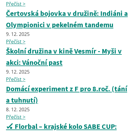
Přečíst >
Čertovská bojovka v družině: Indiáni a
Olympionici v pekelném tandemu
9. 12. 2025
Přečíst >
Školní družina v kině Vesmír - Myši v
akci: Vánoční past
9. 12. 2025
Přečíst >
Domácí experiment z F pro 8.roč. (tání
a tuhnutí)
8. 12. 2025
Přečíst >
🏑 Florbal – krajské kolo SABE CUP: