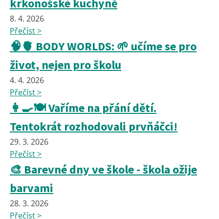
krkonošské kuchyně
8. 4. 2026
Přečíst >
🧠🫀 BODY WORLDS: 🌱 učíme se pro
život, nejen pro školu
4. 4. 2026
Přečíst >
👩‍🍳🍽️ Vaříme na přání dětí.
Tentokrát rozhodovali prvňáčci!
29. 3. 2026
Přečíst >
🎨 Barevné dny ve škole - škola ožije
barvami
28. 3. 2026
Přečíst >