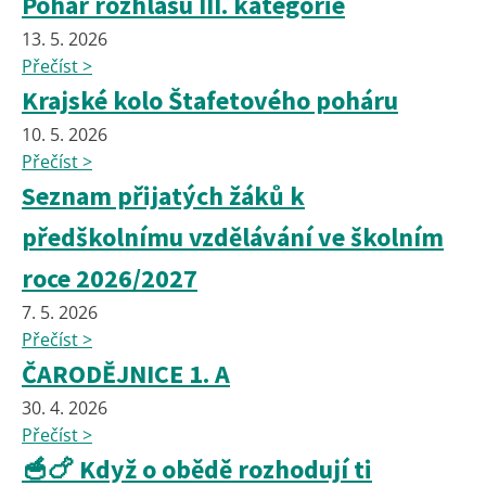
Pohár rozhlasu III. kategorie
13. 5. 2026
Přečíst >
Krajské kolo Štafetového poháru
10. 5. 2026
Přečíst >
Seznam přijatých žáků k
předškolnímu vzdělávání ve školním
roce 2026/2027
7. 5. 2026
Přečíst >
ČARODĚJNICE 1. A
30. 4. 2026
Přečíst >
🥣🍗 Když o obědě rozhodují ti