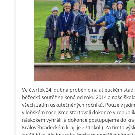
Ve čtvrtek 24. dubna proběhlo na atletickém stad
běžecká soutěž se koná od roku 2014 a naše škola j
všech zatím uskutečněných ročníků. Pouze v jedi
v loňském roce jsme startovali dokonce v republik
náskokem vyhráli, a dokonce postupujeme do kra
Královéhradeckém kraji je 274 škol!). Za tímto výs