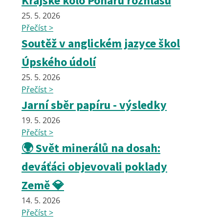
Krajské kolo Poháru rozhlasu
25. 5. 2026
Přečíst >
Soutěž v anglickém jazyce škol
Úpského údolí
25. 5. 2026
Přečíst >
Jarní sběr papíru - výsledky
19. 5. 2026
Přečíst >
🌍 Svět minerálů na dosah:
deváťáci objevovali poklady
Země 💎
14. 5. 2026
Přečíst >