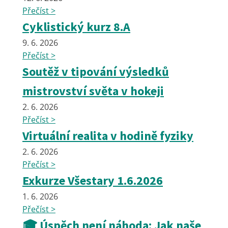
Přečíst >
Cyklistický kurz 8.A
9. 6. 2026
Přečíst >
Soutěž v tipování výsledků
mistrovství světa v hokeji
2. 6. 2026
Přečíst >
Virtuální realita v hodině fyziky
2. 6. 2026
Přečíst >
Exkurze Všestary 1.6.2026
1. 6. 2026
Přečíst >
🎓 Úspěch není náhoda: Jak naše