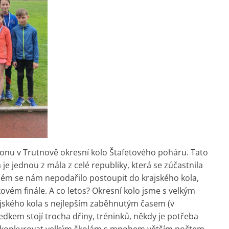
ionu v Trutnově okresní kolo Štafetového poháru. Tato
e jednou z mála z celé republiky, která se zúčastnila
ném se nám nepodařilo postoupit do krajského kola,
ovém finále. A co letos? Okresní kolo jsme s velkým
jského kola s nejlepším zaběhnutým časem (v
ledkem stojí trocha dřiny, tréninků, někdy je potřeba