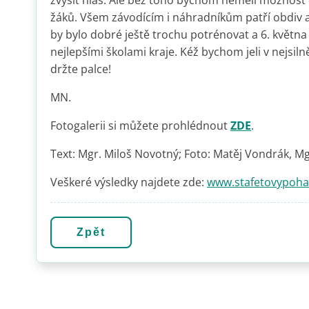
zvýšit hlas. Ale bez toho bychom neměli možno
žáků. Všem závodícím i náhradníkům patří obdiv a 
by bylo dobré ještě trochu potrénovat a 6. května
nejlepšími školami kraje. Kéž bychom jeli v nejsil
držte palce!
MN.
Fotogalerii si můžete prohlédnout
ZDE
.
Text: Mgr. Miloš Novotný; Foto: Matěj Vondrák, M
Veškeré výsledky najdete zde:
www.stafetovypohar
Zpět