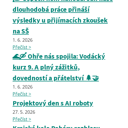
dlouhodobá práce přináší
výsledky u přijímacích zkoušek
na SŠ
1. 6. 2026
Přečíst >
🌊🛶 Ohře nás spojila: Vodácký
kurz 9. A plný zážitků,
dovedností a přátelství 🌲🤝
1. 6. 2026
Přečíst >
Projektový den s AI roboty
27. 5. 2026
Přečíst >