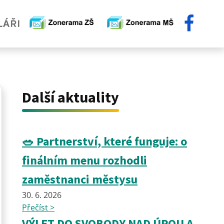
Další aktuality
🥗 Partnerství, které funguje: o
finálním menu rozhodli
zaměstnanci městysu
30. 6. 2026
Přečíst >
VÝLET DO SVOBODY NAD ÚPOU A