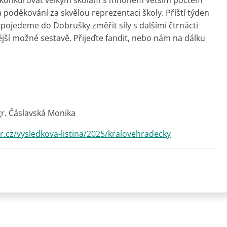
st konkurovat velkým školám s mnohem větším počtem
poděkování za skvělou reprezentaci školy. Příští týden
 pojedeme do Dobrušky změřit síly s dalšími čtrnácti
nější možné sestavě. Přijeďte fandit, nebo nám na dálku
gr. Čáslavská Monika
.cz/vysledkova-listina/2025/kralovehradecky