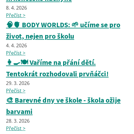
8. 4. 2026
Přečíst >
🧠🫀 BODY WORLDS: 🌱 učíme se pro
život, nejen pro školu
4. 4. 2026
Přečíst >
👩‍🍳🍽️ Vaříme na přání dětí.
Tentokrát rozhodovali prvňáčci!
29. 3. 2026
Přečíst >
🎨 Barevné dny ve škole - škola ožije
barvami
28. 3. 2026
Přečíst >