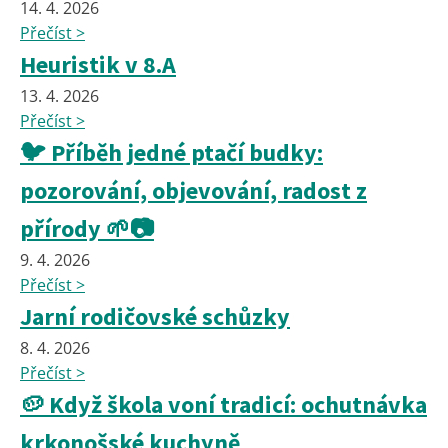
14. 4. 2026
Přečíst >
Heuristik v 8.A
13. 4. 2026
Přečíst >
🐦 Příběh jedné ptačí budky:
pozorování, objevování, radost z
přírody 🌱📷
9. 4. 2026
Přečíst >
Jarní rodičovské schůzky
8. 4. 2026
Přečíst >
🥔 Když škola voní tradicí: ochutnávka
krkonošské kuchyně