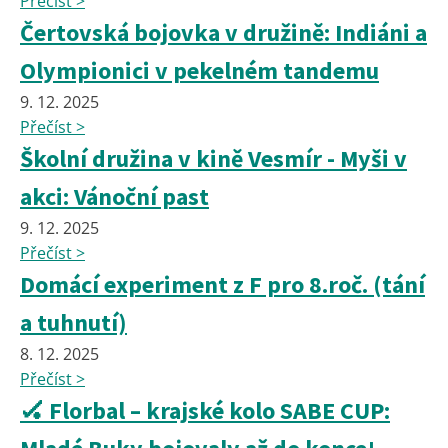
Přečíst >
Čertovská bojovka v družině: Indiáni a
Olympionici v pekelném tandemu
9. 12. 2025
Přečíst >
Školní družina v kině Vesmír - Myši v
akci: Vánoční past
9. 12. 2025
Přečíst >
Domácí experiment z F pro 8.roč. (tání
a tuhnutí)
8. 12. 2025
Přečíst >
🏑 Florbal – krajské kolo SABE CUP: