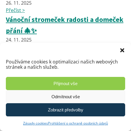
26. 11. 2025
Přečíst >
Vánoční stromeček radosti a domeček
přání 🎄✨
24. 11. 2025
Přečíst >
Výchova ke zdraví 7.A
Používáme cookies k optimalizaci našich webových
23. 11. 2025
stránek a našich služeb.
Přečíst >
Okresní kolo florbalu
Přijmout vše
23. 11. 2025
Odmítnout vše
Přečíst >
Exkurze do Institutu Paměti národa
Zobrazit předvolby
Pardubice
Zásady cookies
Prohlášení o ochraně osobních údajů
14. 11. 2025