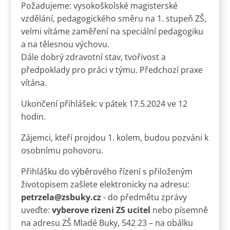
Požadujeme: vysokoškolské magisterské
vzdělání, pedagogického směru na 1. stupeň ZŠ,
velmi vítáme zaměření na speciální pedagogiku
a na tělesnou výchovu.
Dále dobrý zdravotní stav, tvořivost a
předpoklady pro práci v týmu. Předchozí praxe
vítána.
Ukončení přihlášek: v pátek 17.5.2024 ve 12
hodin.
Zájemci, kteří projdou 1. kolem, budou pozváni k
osobnímu pohovoru.
Přihlášku do výběrového řízení s přiloženým
životopisem zašlete elektronicky na adresu:
petrzela@zsbuky.cz
- do předmětu zprávy
uveďte:
vyberove rizeni ZS ucitel
nebo písemně
na adresu ZŠ Mladé Buky, 542 23 – na obálku