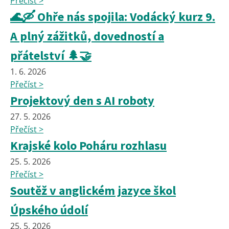
Přečíst >
🌊🛶 Ohře nás spojila: Vodácký kurz 9.
A plný zážitků, dovedností a
přátelství 🌲🤝
1. 6. 2026
Přečíst >
Projektový den s AI roboty
27. 5. 2026
Přečíst >
Krajské kolo Poháru rozhlasu
25. 5. 2026
Přečíst >
Soutěž v anglickém jazyce škol
Úpského údolí
25. 5. 2026