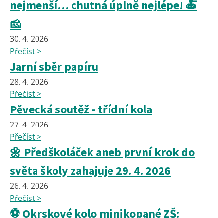
nejmenší… chutná úplně nejlépe! 🍝
🧀
30. 4. 2026
Přečíst >
Jarní sběr papíru
28. 4. 2026
Přečíst >
Pěvecká soutěž - třídní kola
27. 4. 2026
Přečíst >
🌼 Předškoláček aneb první krok do
světa školy zahajuje 29. 4. 2026
26. 4. 2026
Přečíst >
⚽ Okrskové kolo minikopané ZŠ: