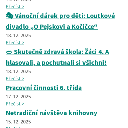
Přečíst >
🎭 Vánoční dárek pro děti: Loutkové
divadlo „O Pejskovi a Kočičce“
18. 12. 2025
Přečíst >
🥗 Skutečně zdravá škola: Žáci 4. A
hlasovali, a pochutnali si všichni!
18. 12. 2025
Přečíst >
Pracovní činnosti 6. třída
17. 12. 2025
Přečíst >
Netradiční návštěva knihovny
15. 12. 2025