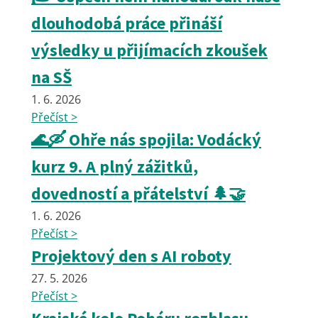
dlouhodobá práce přináší
výsledky u přijímacích zkoušek
na SŠ
1. 6. 2026
Přečíst >
🌊🛶 Ohře nás spojila: Vodácký
kurz 9. A plný zážitků,
dovedností a přátelství 🌲🤝
1. 6. 2026
Přečíst >
Projektový den s AI roboty
27. 5. 2026
Přečíst >