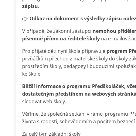
zápisu
.
👉
Odkaz na dokument s výsledky zápisu nale
V případě, že zákonní zástupci
nemohou přidělené
písemně přímo na ředitele školy
na e-mailové a
Pro přijaté děti nyní škola připravuje
program Př
prvňáčkům přechod z mateřské školy do školy zák
prostředím školy, pedagogy i budoucími spolužáky 
ke škole.
Bližší informace o programu Předškoláček, vče
dostatečným předstihem na webových stránká
sledovat web školy.
Věříme, že společná setkání v rámci programu Př
života s radostí, sebevědomím a pocitem bezpečí.
Za celý tým základní školy