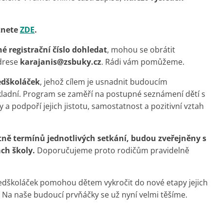
znete
ZDE
.
 registrační číslo dohledat
, mohou se obrátit
drese
karajanis@zsbuky.cz
. Rádi vám pomůžeme.
edškoláček
, jehož cílem je usnadnit budoucím
ladní. Program se zaměří na postupné seznámení dětí s
a podpoří jejich jistotu, samostatnost a pozitivní vztah
tně termínů jednotlivých setkání, budou zveřejněny s
ch školy.
Doporučujeme proto rodičům pravidelně
edškoláček pomohou dětem vykročit do nové etapy jejich
 Na naše budoucí prvňáčky se už nyní velmi těšíme.