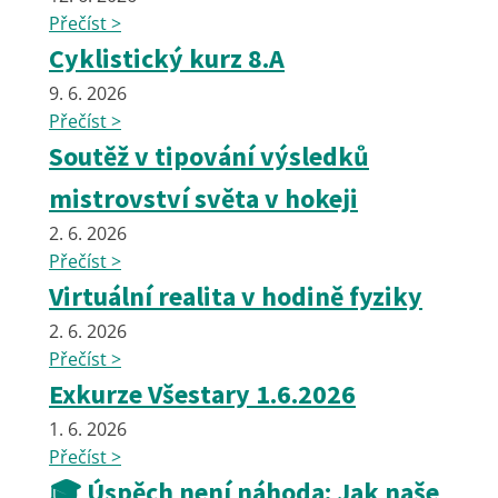
Přečíst >
Cyklistický kurz 8.A
9. 6. 2026
Přečíst >
Soutěž v tipování výsledků
mistrovství světa v hokeji
2. 6. 2026
Přečíst >
Virtuální realita v hodině fyziky
2. 6. 2026
Přečíst >
Exkurze Všestary 1.6.2026
1. 6. 2026
Přečíst >
🎓 Úspěch není náhoda: Jak naše