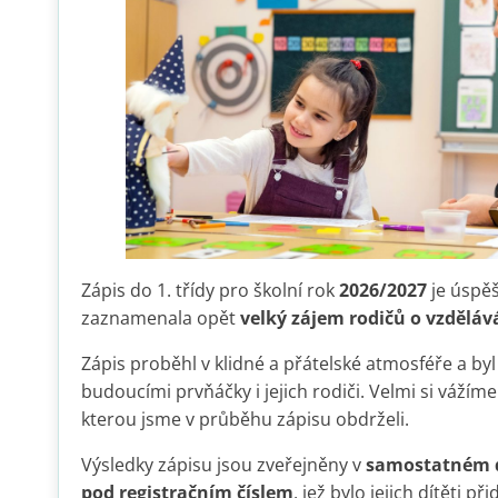
Zápis do 1. třídy pro školní rok
2026/2027
je úspěš
zaznamenala opět
velký zájem rodičů o vzdělává
Zápis proběhl v klidné a přátelské atmosféře a byl
budoucími prvňáčky i jejich rodiči. Velmi si váží
kterou jsme v průběhu zápisu obdrželi.
Výsledky zápisu jsou zveřejněny v
samostatném 
pod registračním číslem
, jež bylo jejich dítěti p