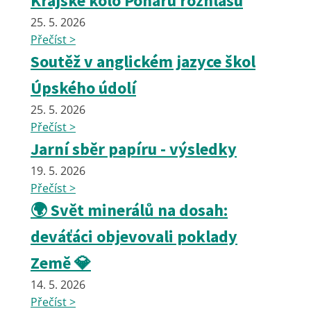
Krajské kolo Poháru rozhlasu
25. 5. 2026
Přečíst >
Soutěž v anglickém jazyce škol
Úpského údolí
25. 5. 2026
Přečíst >
Jarní sběr papíru - výsledky
19. 5. 2026
Přečíst >
🌍 Svět minerálů na dosah:
deváťáci objevovali poklady
Země 💎
14. 5. 2026
Přečíst >