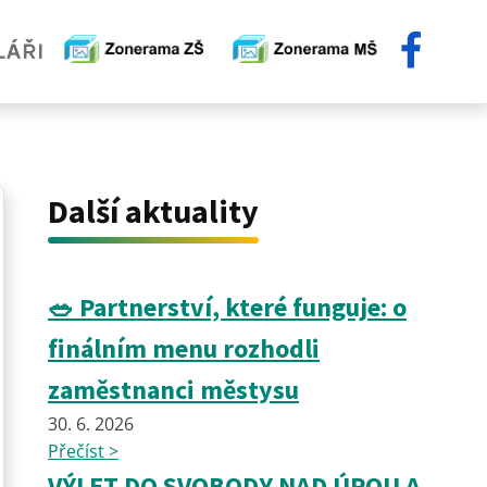
Další aktuality
🥗 Partnerství, které funguje: o
finálním menu rozhodli
zaměstnanci městysu
30. 6. 2026
Přečíst >
VÝLET DO SVOBODY NAD ÚPOU A