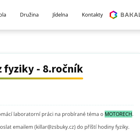
ola
Družina
Jídelna
Kontakty
fyziky - 8.ročník
omácí laboratorní práci na probírané téma o
MOTORECH
.
slat emailem (killar@zsbuky.cz) do příští hodiny fyziky.