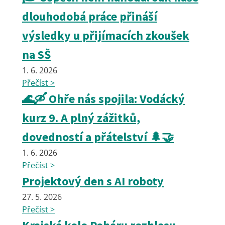
dlouhodobá práce přináší
výsledky u přijímacích zkoušek
na SŠ
1. 6. 2026
Přečíst >
🌊🛶 Ohře nás spojila: Vodácký
kurz 9. A plný zážitků,
dovedností a přátelství 🌲🤝
1. 6. 2026
Přečíst >
Projektový den s AI roboty
27. 5. 2026
Přečíst >