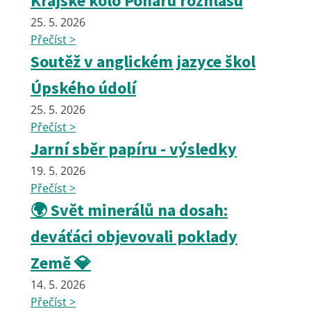
Krajské kolo Poháru rozhlasu
25. 5. 2026
Přečíst >
Soutěž v anglickém jazyce škol
Úpského údolí
25. 5. 2026
Přečíst >
Jarní sběr papíru - výsledky
19. 5. 2026
Přečíst >
🌍 Svět minerálů na dosah:
deváťáci objevovali poklady
Země 💎
14. 5. 2026
Přečíst >