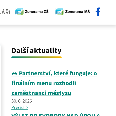
Další aktuality
🥗 Partnerství, které funguje: o
finálním menu rozhodli
zaměstnanci městysu
30. 6. 2026
Přečíst >
VÝLET DO SVOBODY NAD ÚPOU A