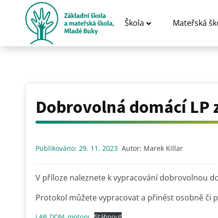
Škola
Mateřská šk
Dobrovolná domácí LP z 
Publikováno:
29. 11. 2023
Autor:
Marek Killar
V příloze naleznete k vypracování dobrovolnou d
Protokol můžete vypracovat a přinést osobně či po
LAB_DOM_motory
Stáhnout