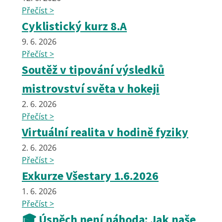
Přečíst >
Cyklistický kurz 8.A
9. 6. 2026
Přečíst >
Soutěž v tipování výsledků
mistrovství světa v hokeji
2. 6. 2026
Přečíst >
Virtuální realita v hodině fyziky
2. 6. 2026
Přečíst >
Exkurze Všestary 1.6.2026
1. 6. 2026
Přečíst >
🎓 Úspěch není náhoda: Jak naše