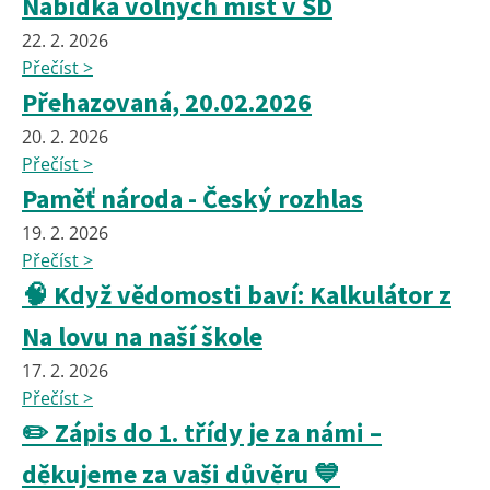
Nabídka volných míst v ŠD
22. 2. 2026
Přečíst >
Přehazovaná, 20.02.2026
20. 2. 2026
Přečíst >
Paměť národa - Český rozhlas
19. 2. 2026
Přečíst >
🧠 Když vědomosti baví: Kalkulátor z
Na lovu na naší škole
17. 2. 2026
Přečíst >
✏️ Zápis do 1. třídy je za námi –
děkujeme za vaši důvěru 💙