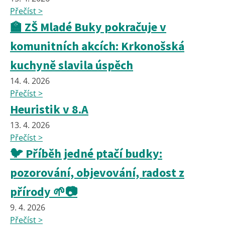
Přečíst >
🏫 ZŠ Mladé Buky pokračuje v
komunitních akcích: Krkonošská
kuchyně slavila úspěch
14. 4. 2026
Přečíst >
Heuristik v 8.A
13. 4. 2026
Přečíst >
🐦 Příběh jedné ptačí budky:
pozorování, objevování, radost z
přírody 🌱📷
9. 4. 2026
Přečíst >