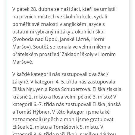
V pátek 28. dubna se naši žáci, kteří se umístili
na prvních místech ve školním kole, vydali
poměřit své znalosti v anglickém jazyce s
ostatními vybranými žáky z okolních škol
(Svoboda nad Úpou, Janské Lázně, Horní
Maršov). Soutěž se konala ve velmi milém a
přátelském prostředí Základní školy v Horním
Maršově.
V každé kategorii nás zastupovali dva žáci/
žákyně. V kategorii 4.-5. třída nás zastupovala
Eliška Nguyen a Rosa Schubertová. Eliška získala
krásné 2. místo a Rosa velmi pěkné 3. místo! V
kategorii 6.-7. třída nás zastupovali Eliška Jánská
a Tomáš Hýbner. V této kategorii jsme také
zaznamenali úspěch a mohli jsme gratulovat
Elišce k 2. místu a Tomášovi k 5. místu. V
kategorii 8.-9. třída naši školu s velkou dávkou