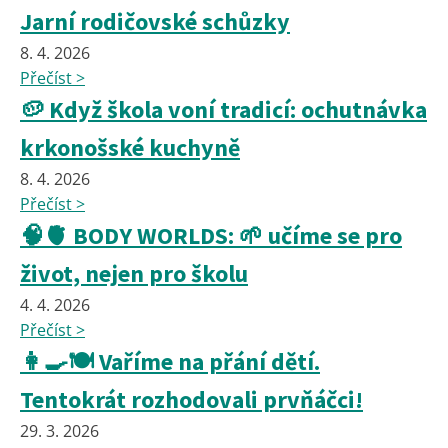
Jarní rodičovské schůzky
8. 4. 2026
Přečíst >
🥔 Když škola voní tradicí: ochutnávka
krkonošské kuchyně
8. 4. 2026
Přečíst >
🧠🫀 BODY WORLDS: 🌱 učíme se pro
život, nejen pro školu
4. 4. 2026
Přečíst >
👩‍🍳🍽️ Vaříme na přání dětí.
Tentokrát rozhodovali prvňáčci!
29. 3. 2026