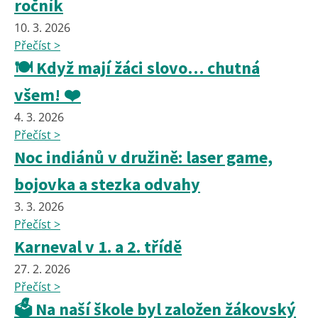
ročník
10. 3. 2026
Přečíst >
🍽️ Když mají žáci slovo… chutná
všem! ❤️
4. 3. 2026
Přečíst >
Noc indiánů v družině: laser game,
bojovka a stezka odvahy
3. 3. 2026
Přečíst >
Karneval v 1. a 2. třídě
27. 2. 2026
Přečíst >
🗳️ Na naší škole byl založen žákovský