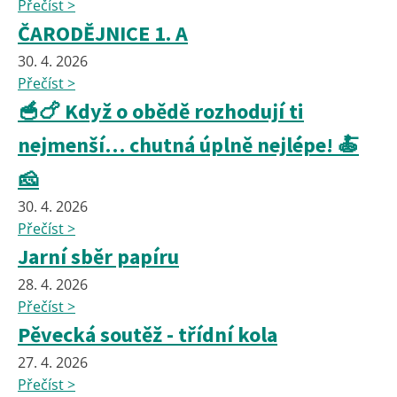
Přečíst >
ČARODĚJNICE 1. A
30. 4. 2026
Přečíst >
🥣🍗 Když o obědě rozhodují ti
nejmenší… chutná úplně nejlépe! 🍝
🧀
30. 4. 2026
Přečíst >
Jarní sběr papíru
28. 4. 2026
Přečíst >
Pěvecká soutěž - třídní kola
27. 4. 2026
Přečíst >