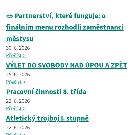
🥗 Partnerství, které funguje: o
finálním menu rozhodli zaměstnanci
městysu
30. 6. 2026
Přečíst >
VÝLET DO SVOBODY NAD ÚPOU A ZPĚT
25. 6. 2026
Přečíst >
Pracovní činnosti 8. třída
22. 6. 2026
Přečíst >
Atletický trojboj I. stupně
22. 6. 2026