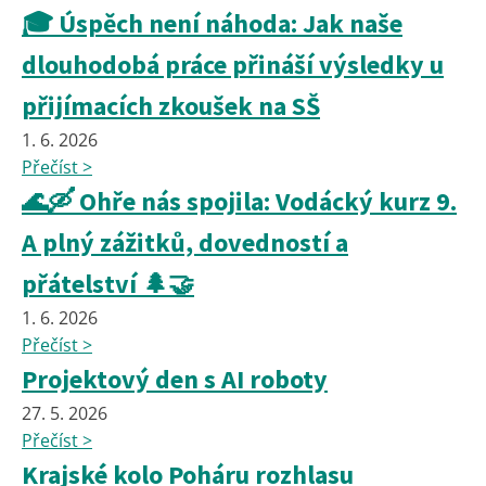
🎓 Úspěch není náhoda: Jak naše
dlouhodobá práce přináší výsledky u
přijímacích zkoušek na SŠ
1. 6. 2026
Přečíst >
🌊🛶 Ohře nás spojila: Vodácký kurz 9.
A plný zážitků, dovedností a
přátelství 🌲🤝
1. 6. 2026
Přečíst >
Projektový den s AI roboty
27. 5. 2026
Přečíst >
Krajské kolo Poháru rozhlasu