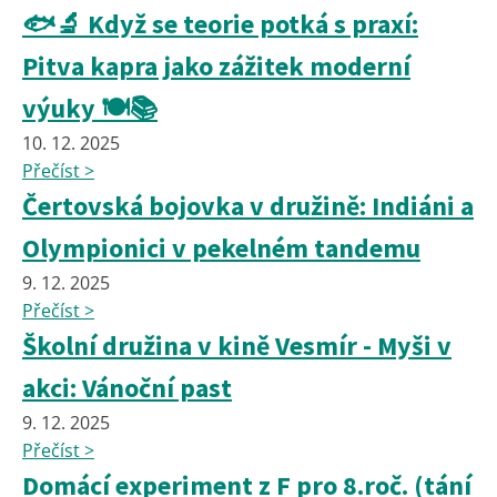
🐟🔬 Když se teorie potká s praxí:
Pitva kapra jako zážitek moderní
výuky 🍽️📚
10. 12. 2025
Přečíst >
Čertovská bojovka v družině: Indiáni a
Olympionici v pekelném tandemu
9. 12. 2025
Přečíst >
Školní družina v kině Vesmír - Myši v
akci: Vánoční past
9. 12. 2025
Přečíst >
Domácí experiment z F pro 8.roč. (tání