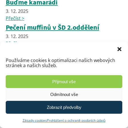
Buďme kamarádi
3. 12. 2025
Přečíst >
Pečení muffinů v ŠD 2.oddělení
3. 12. 2025
Přečíst >
🍕 Pizza na přání: Žáci rozhodují o
Používáme cookies k optimalizaci našich webových
jídelníčku už pátý měsíc!
stránek a našich služeb.
28. 11. 2025
Přečíst >
Přijmout vše
VÁNOČNÍ JARMARK
Odmítnout vše
27. 11. 2025
Přečíst >
Zobrazit předvolby
Pracovní činnosti děvčat 7. a 8.
Zásady cookies
Prohlášení o ochraně osobních údajů
ročníku