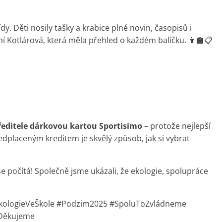
ídy. Děti nosily tašky a krabice plné novin, časopisů i
ní Kotlárová, která měla přehled o každém balíčku. 👩‍🏫📋
editele dárkovou kartou Sportisimo
– protože nejlepší
edplaceným kreditem je skvělý způsob, jak si vybrat
e počítá! Společně jsme ukázali, že ekologie, spolupráce
kologieVeŠkole #Podzim2025 #SpoluToZvládneme
#Děkujeme