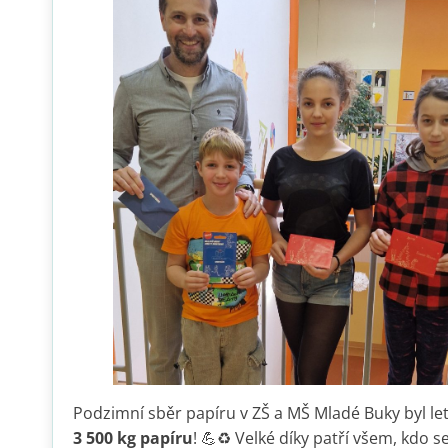
Podzimní sběr papíru v ZŠ a MŠ Mladé Buky byl le
3 500 kg papíru
! 💪♻️ Velké díky patří všem, kdo 