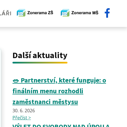
Další aktuality
🥗 Partnerství, které funguje: o
finálním menu rozhodli
zaměstnanci městysu
30. 6. 2026
Přečíst >
VÝLET DO SVOBODY NAD ÚPOU A