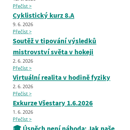
Přečíst >
Cyklistický kurz 8.A
9. 6. 2026
Přečíst >
Soutěž v tipování výsledků
mistrovství světa v hokeji
2. 6. 2026
Přečíst >
Virtuální realita v hodině fyziky
2. 6. 2026
Přečíst >
Exkurze Všestary 1.6.2026
1. 6. 2026
Přečíst >
🎓 Úspěch není náhoda: Jak naše