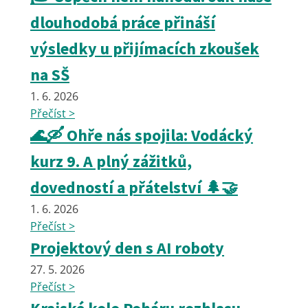
dlouhodobá práce přináší
výsledky u přijímacích zkoušek
na SŠ
1. 6. 2026
Přečíst >
🌊🛶 Ohře nás spojila: Vodácký
kurz 9. A plný zážitků,
dovedností a přátelství 🌲🤝
1. 6. 2026
Přečíst >
Projektový den s AI roboty
27. 5. 2026
Přečíst >