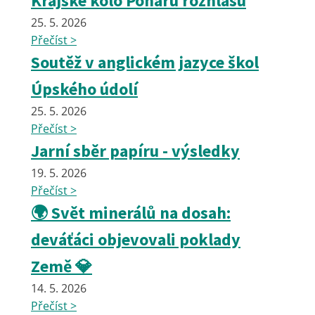
Krajské kolo Poháru rozhlasu
25. 5. 2026
Přečíst >
Soutěž v anglickém jazyce škol
Úpského údolí
25. 5. 2026
Přečíst >
Jarní sběr papíru - výsledky
19. 5. 2026
Přečíst >
🌍 Svět minerálů na dosah:
deváťáci objevovali poklady
Země 💎
14. 5. 2026
Přečíst >