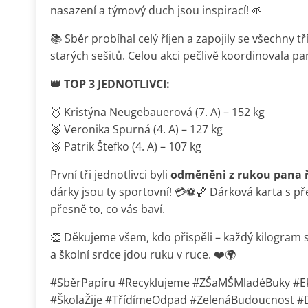
nasazení a týmový duch jsou inspirací! 🌱
📚 Sběr probíhal celý říjen a zapojily se všechny tř
starých sešitů. Celou akci pečlivě koordinovala pa
👑 TOP 3 JEDNOTLIVCI:
🥇 Kristýna Neugebauerová (7. A) – 152 kg
🥈 Veronika Spurná (4. A) – 127 kg
🥉 Patrik Štefko (4. A) – 107 kg
První tři jednotlivci byli
odměněni z rukou pana ř
dárky jsou ty sportovní! 💳⚽🏀 Dárková karta s př
přesně to, co vás baví.
👏 Děkujeme všem, kdo přispěli – každý kilogram s
a školní srdce jdou ruku v ruce. ❤️🌍
#SběrPapíru #Recyklujeme #ZŠaMŠMladéBuky #E
#ŠkolaŽije #TřídímeOdpad #ZelenáBudoucnost 