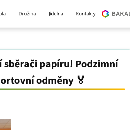
ola
Družina
Jídelna
Kontakty
í sběrači papíru! Podzimní
sportovní odměny 🏅