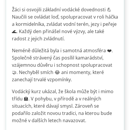
Žáci si osvojili základní vodácké dovednosti 💪
Naučili se ovládat loď, spolupracovat v roli háčka
a kormidelníka, zvládat vodní terén, jezy i peřeje
🌊. Každý den přinášel nové výzvy, ale také
radost z jejich zvládnutí.
Neméně důležitá byla i samotná atmosféra ❤️.
Společně strávený čas posílil kamarádství,
vzájemnou důvěru i schopnost spolupracovat
🤝. Nechyběl smích 😂 ani momenty, které
zanechají trvalé vzpomínky.
Vodácký kurz ukázal, že škola může být i mimo
třídu 🏫. V pohybu, v přírodě a v reálných
situacích, které dávají smysl. Zároveň se
podařilo založit novou tradici, na kterou bude
možné v dalších letech navazovat.