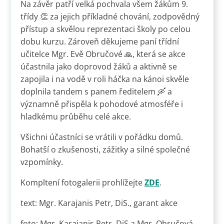
Na závěr patří velká pochvala všem žákům 9.
třídy 👏 za jejich příkladné chování, zodpovědný
přístup a skvělou reprezentaci školy po celou
dobu kurzu. Zároveň děkujeme paní třídní
učitelce Mgr. Evě Obručové 🙏, která se akce
účastnila jako doprovod žáků a aktivně se
zapojila i na vodě v roli háčka na kánoi skvěle
doplnila tandem s panem ředitelem 🛶 a
významně přispěla k pohodové atmosféře i
hladkému průběhu celé akce.
Všichni účastníci se vrátili v pořádku domů.
Bohatší o zkušenosti, zážitky a silné společné
vzpomínky.
Kompltení fotogalerii prohlížejte
ZDE
.
text: Mgr. Karajanis Petr, DiS., garant akce
foto: Mgr. Karajanis Petr, DiS a Mgr. Obručová