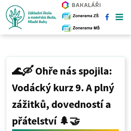
🌊🛶 Ohře nás spojila:
Vodácký kurz 9. A plný
zážitků, dovedností a
přátelství 🌲🤝