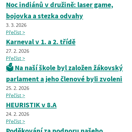
Noc indiánů v družině: laser game,
bojovka a stezka odvahy
3. 3. 2026
Přečíst >
Karneval v 1. a 2. třídě
27. 2. 2026
Přečíst >
🗳️ Na naší škole byl založen žákovský
parlament a jeho členové byli zvoleni
25. 2. 2026
Přečíst >
HEURISTIK v 8.A
24. 2. 2026
Přečíst >
Poděkování za podporu našeho