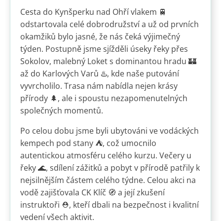
Cesta do Kynšperku nad Ohří vlakem 🚆
odstartovala celé dobrodružství a už od prvních
okamžiků bylo jasné, že nás čeká výjimečný
týden. Postupně jsme sjížděli úseky řeky přes
Sokolov, malebný Loket s dominantou hradu 🏰
až do Karlových Varů ♨️, kde naše putování
vyvrcholilo. Trasa nám nabídla nejen krásy
přírody 🌲, ale i spoustu nezapomenutelných
společných momentů.
Po celou dobu jsme byli ubytováni ve vodáckých
kempech pod stany ⛺, což umocnilo
autentickou atmosféru celého kurzu. Večery u
řeky 🌊, sdílení zážitků a pobyt v přírodě patřily k
nejsilnějším částem celého týdne. Celou akci na
vodě zajišťovala CK Klíč 🧭 a její zkušení
instruktoři ⛑️, kteří dbali na bezpečnost i kvalitní
vedení všech aktivit.