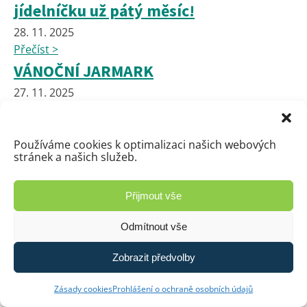
jídelníčku už pátý měsíc!
28. 11. 2025
Přečíst >
VÁNOČNÍ JARMARK
27. 11. 2025
Přečíst >
Pracovní činnosti děvčat 7. a 8.
Používáme cookies k optimalizaci našich webových
ročníku
stránek a našich služeb.
27. 11. 2025
Přečíst >
Přijmout vše
Lov bizona v naší indiánské skupině
Odmítnout vše
27. 11. 2025
Přečíst >
Zobrazit předvolby
Domácí dobrovolná labor. práce -
Zásady cookies
Prohlášení o ochraně osobních údajů
fyzika 8.ročník