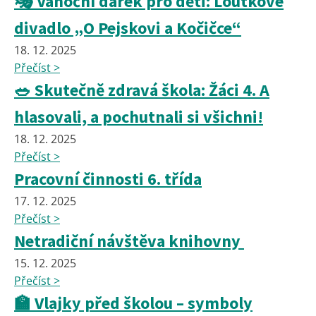
🎭 Vánoční dárek pro děti: Loutkové
divadlo „O Pejskovi a Kočičce“
18. 12. 2025
Přečíst >
🥗 Skutečně zdravá škola: Žáci 4. A
hlasovali, a pochutnali si všichni!
18. 12. 2025
Přečíst >
Pracovní činnosti 6. třída
17. 12. 2025
Přečíst >
Netradiční návštěva knihovny
15. 12. 2025
Přečíst >
🏫 Vlajky před školou – symboly