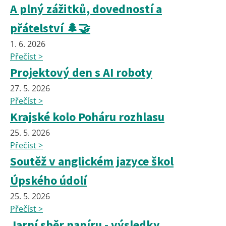
A plný zážitků, dovedností a
přátelství 🌲🤝
1. 6. 2026
Přečíst >
Projektový den s AI roboty
27. 5. 2026
Přečíst >
Krajské kolo Poháru rozhlasu
25. 5. 2026
Přečíst >
Soutěž v anglickém jazyce škol
Úpského údolí
25. 5. 2026
Přečíst >
Jarní sběr papíru - výsledky