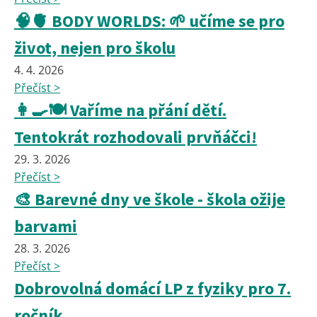
🧠🫀 BODY WORLDS: 🌱 učíme se pro
život, nejen pro školu
4. 4. 2026
Přečíst >
👩‍🍳🍽️ Vaříme na přání dětí.
Tentokrát rozhodovali prvňáčci!
29. 3. 2026
Přečíst >
🎨 Barevné dny ve škole - škola ožije
barvami
28. 3. 2026
Přečíst >
Dobrovolná domácí LP z fyziky pro 7.
ročník